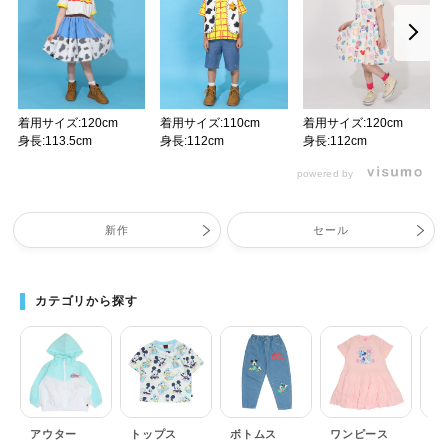
着用サイズ:120cm
着用サイズ:110cm
着用サイズ:120cm
身長:113.5cm
身長:112cm
身長:112cm
powered by
新作
セール
カテゴリから探す
アウター
トップス
ボトムス
ワンピース
セ