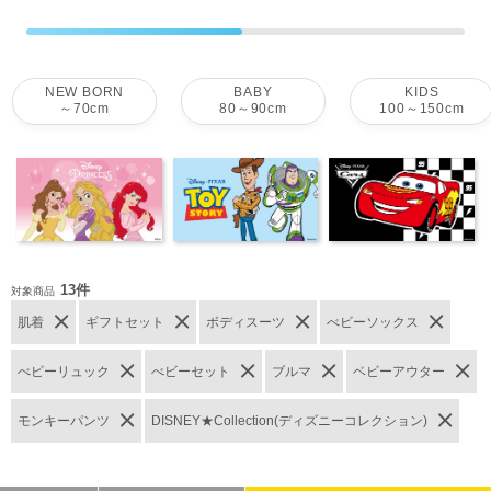
NEW BORN
BABY
KIDS
～70cm
80～90cm
100～150cm
13件
対象商品
肌着
ギフトセット
ボディスーツ
べビーソックス
べビーリュック
べビーセット
ブルマ
ベビーアウター
モンキーパンツ
DISNEY★Collection(ディズニーコレクション)