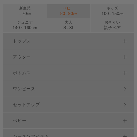
新生児
ベビー
キッズ
70
80
90
100
150
～
cm
～
cm
～
cm
ジュニア
大人
おそろい
140～
160
cm
S
XL
親子ペア
～
トップス
アウター
ボトムス
ワンピース
セットアップ
べビー
シーズンアイテム