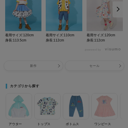
着用サイズ:120cm
着用サイズ:110cm
着用サイズ:120cm
身長:113.5cm
身長:112cm
身長:112cm
powered by
新作
セール
カテゴリから探す
アウター
トップス
ボトムス
ワンピース
セ