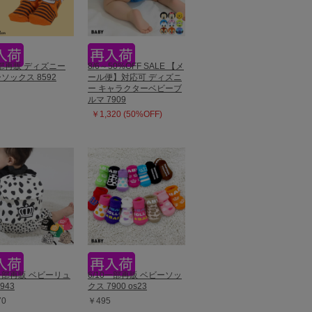
一部再販 ディズニー
8/6～50%OFF SALE 【メ
ソックス 8592
ール便】対応可 ディズニ
ー キャラクターベビーブ
ルマ 7909
￥1,320 (50%OFF)
3一部再販 ベビーリュ
6/10一部再販 ベビーソッ
943
クス 7900 os23
70
￥495