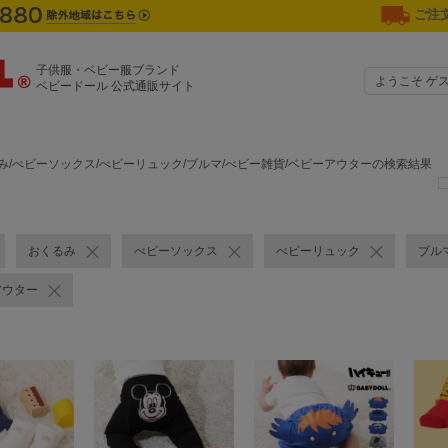
ご注文
子供服・ベビー服ブランド
ようこそ ゲ
ベビードール 公式通販サイト
み/べビーソックス/べビーリュック/ブルマ/べビー雑貨/ベビーアウターの検索結果
おくるみ
べビーソックス
べビーリュック
ブル
アウター