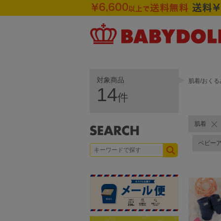
対象商品
肌着/おくる
14
件
肌着
ベビー