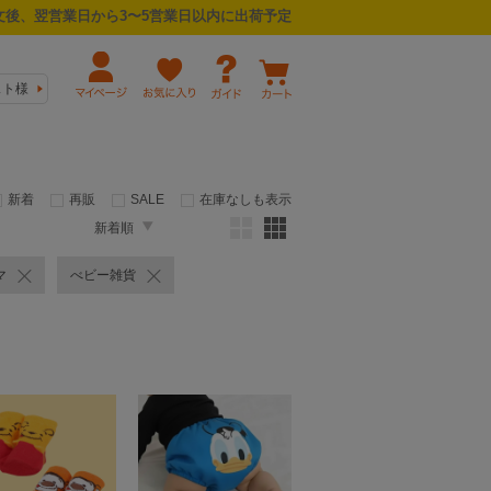
後、翌営業日から3〜5営業日以内に出荷予定
スト様
新着
再販
SALE
在庫なしも表示
新着順
マ
べビー雑貨