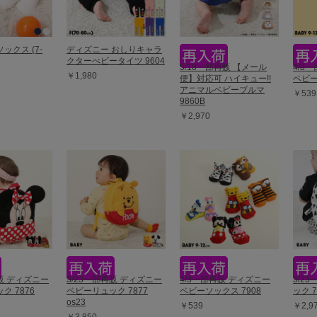
ソックス (7-
ディズニー おしりキャラ
クターべビータイツ 9604
5/18一部再販 【メール
4/8
￥1,980
便】対応可 ハイキュー!!
ベビー
アニマルベビーブルマ
￥539
9860B
￥2,970
再販 ディズニー
3/23一部再販 ディズニー
4/3一部再販 ディズニー
3/2
ク 7876
ベビーリュック 7877
ベビーソックス 7908
ック 7
os23
￥539
￥2,9