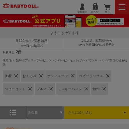
ようこそ ゲスト様
6,600
送料無料!
ご注文後、翌営業日から
円以上で
3〜5営業日以内に出荷予定
※一部地域は除く
2件
対象商品
肌着/おくるみ/ボディスーツ/べビーソックス/べビーセット/ブルマ/モンキーパンツ/新作の検索結
果
肌着
おくるみ
ボディスーツ
べビーソックス
べビーセット
ブルマ
モンキーパンツ
新作
新着順
さらに絞り込む