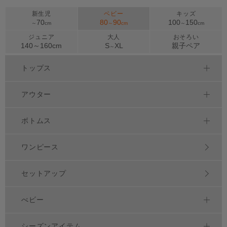
新生児
ベビー
キッズ
70
80
90
100
150
～
cm
～
cm
～
cm
ジュニア
大人
おそろい
140～
160
cm
S
XL
親子ペア
～
トップス
アウター
ボトムス
ワンピース
セットアップ
べビー
シーズンアイテム