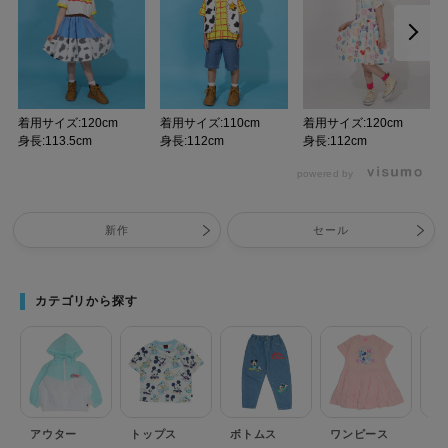
着用サイズ:120cm
着用サイズ:110cm
着用サイズ:120cm
身長:113.5cm
身長:112cm
身長:112cm
powered by
新作
セール
カテゴリから探す
アウター
トップス
ボトムス
ワンピース
セ