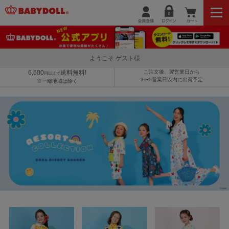
ようこそ ゲスト様
6,600
送料無料!
ご注文後、翌営業日から
円以上で
3〜5営業日以内に出荷予定
※一部地域は除く