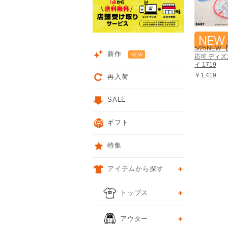
5/25NEW
新作
応可 ディズ
イ 1719
￥1,419
再入荷
SALE
ギフト
特集
アイテムから探す
トップス
アウター