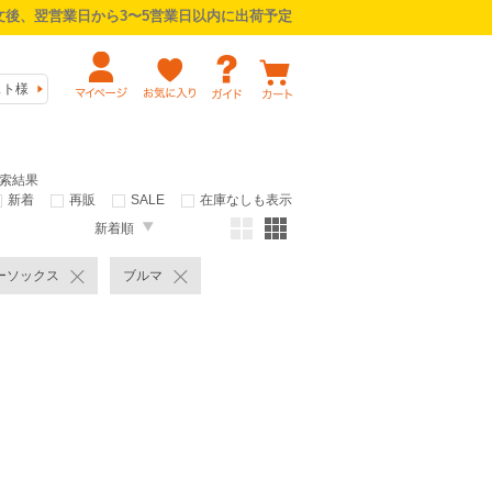
後、翌営業日から3〜5営業日以内に出荷予定
スト様
検索結果
新着
再販
SALE
在庫なしも表示
新着順
ーソックス
ブルマ