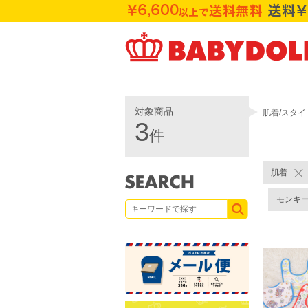
対象商品
肌着/スタイ
3
件
肌着
モンキ