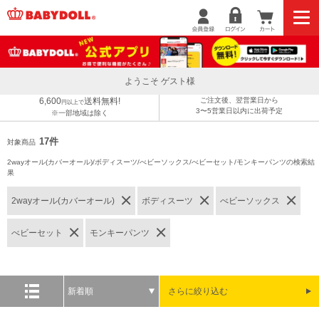
ようこそ ゲスト様
6,600
送料無料!
ご注文後、翌営業日から
円以上で
3〜5営業日以内に出荷予定
※一部地域は除く
17件
対象商品
2wayオール(カバーオール)/ボディスーツ/べビーソックス/べビーセット/モンキーパンツの検索結
果
2wayオール(カバーオール)
ボディスーツ
べビーソックス
べビーセット
モンキーパンツ
新着順
さらに絞り込む