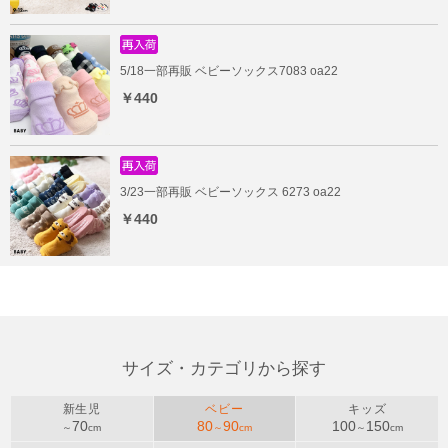
5/18一部再販 ベビーソックス7083 oa22
￥440
3/23一部再販 ベビーソックス 6273 oa22
￥440
サイズ・カテゴリから探す
新生児
ベビー
キッズ
70
80
90
100
150
～
cm
～
cm
～
cm