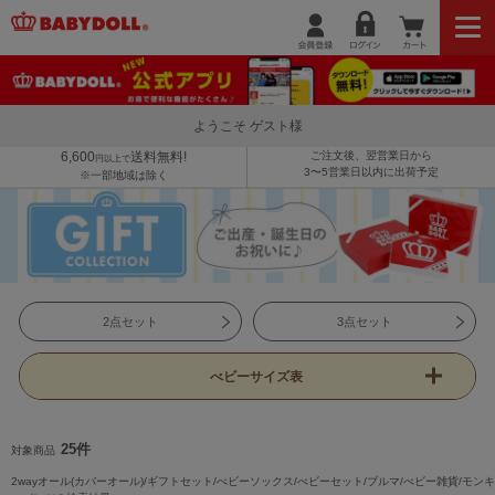
ようこそ ゲスト様
6,600
送料無料!
ご注文後、翌営業日から
円以上で
3〜5営業日以内に出荷予定
※一部地域は除く
2点セット
3点セット
べビーサイズ表
25件
対象商品
2wayオール(カバーオール)/ギフトセット/べビーソックス/べビーセット/ブルマ/べビー雑貨/モンキ