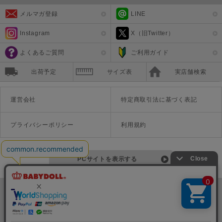
メルマガ登録
LINE
Instagram
X（旧Twitter）
よくあるご質問
ご利用ガイド
出荷予定
サイズ表
実店舗検索
運営会社
特定商取引法に基づく表記
プライバシーポリシー
利用規約
PCサイトを表示する
©Disney ©Disney/Pixar ©Disney. Based on the "Winnie the Pooh" works by A.A. Milne and E.H. Shepard.
TM＆©Universal Studios
© '26 SANRIO CO., LTD. APPR. NO. L670222
株式会社COZY
〒542-0081 大阪府大阪市中央区南船場1-16-10 大阪岡本ビル3Ｆ
TEL:06-6125-1458