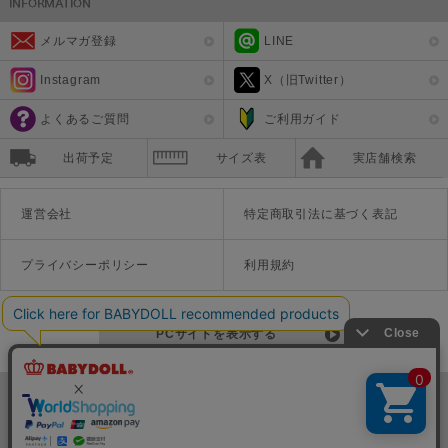
メルマガ登録
LINE
Instagram
X（旧Twitter）
よくあるご質問
ご利用ガイド
出荷予定
サイズ表
実店舗検索
運営会社
特定商取引法に基づく表記
プライバシーポリシー
利用規約
PCサイトを表示する
©Disney ©Disney/Pixar ©Disney. Based on the "Winnie the Pooh" works by A.A. Milne and E.H. Shepard.
TM＆©Universal Studios
© '26 SANRIO CO., LTD. APPR. NO. L670222
株式会社COZY
〒542-0081 大阪府大阪市中央区南船場1-16-10 大阪岡本ビル3Ｆ