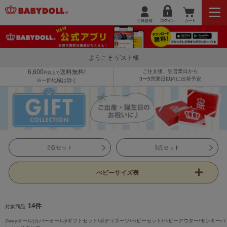
ようこそ ゲスト様
6,600
送料無料!
ご注文後、翌営業日から
円以上で
3〜5営業日以内に出荷予定
※一部地域は除く
2点セット
3点セット
べビーサイズ表
14件
対象商品
2wayオール(カバーオール)/ギフトセット/ボディスーツ/べビーセット/ベビーアウター/モンキーパ