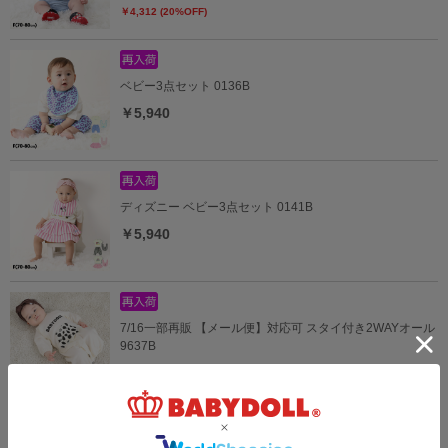
￥4,312 (20%OFF)
ベビー3点セット 0136B
￥5,940
ディズニー ベビー3点セット 0141B
￥5,940
7/16一部再販 【メール便】対応可 スタイ付き2WAYオール
9637B
￥4,290