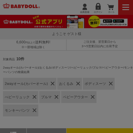
ようこそ ゲスト様
6,600
送料無料!
ご注文後、翌営業日から
円以上で
3〜5営業日以内に出荷予定
※一部地域は除く
10件
対象商品
2wayオール(カバーオール)/おくるみ/ボディスーツ/べビーリュック/ブルマ/ベビーアウター/モンキ
ーパンツの検索結果
2wayオール(カバーオール)
おくるみ
ボディスーツ
べビーリュック
ブルマ
ベビーアウター
モンキーパンツ