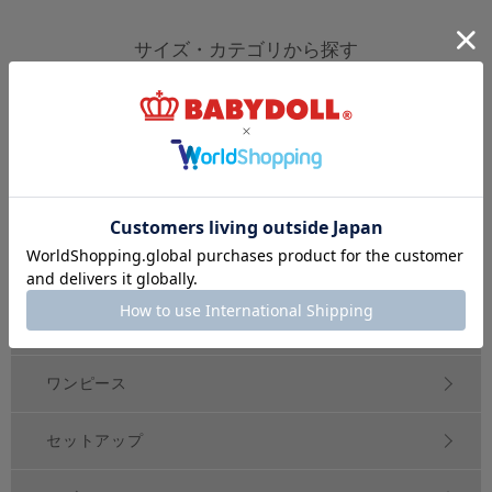
サイズ・カテゴリから探す
新生児
ベビー
キッズ
70
80
90
100
150
～
cm
～
cm
～
cm
ジュニア
大人
おそろい
140～
160
cm
S
XL
親子ペア
～
トップス
アウター
ボトムス
ワンピース
セットアップ