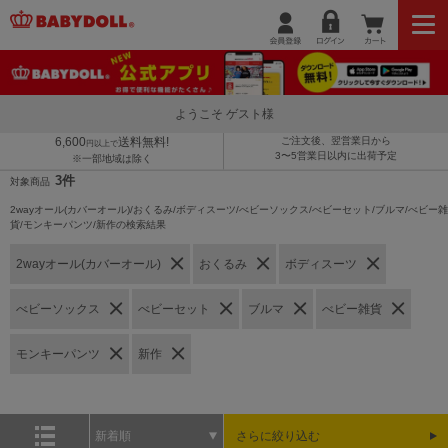
ようこそ ゲスト様
6,600
送料無料!
ご注文後、翌営業日から
円以上で
3〜5営業日以内に出荷予定
※一部地域は除く
3件
対象商品
2wayオール(カバーオール)/おくるみ/ボディスーツ/べビーソックス/べビーセット/ブルマ/べビー雑
貨/モンキーパンツ/新作の検索結果
2wayオール(カバーオール)
おくるみ
ボディスーツ
べビーソックス
べビーセット
ブルマ
べビー雑貨
モンキーパンツ
新作
新着順
さらに絞り込む