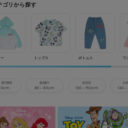
テゴリから探す
ター
トップス
ボトムス
ワ
 BORN
BABY
KIDS
JU
70cm
80～90cm
100～150cm
140～