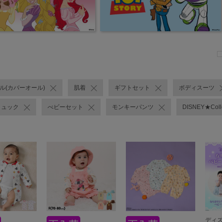
ール(カバーオール)
肌着
ギフトセット
ボディスーツ
リュック
べビーセット
モンキーパンツ
DISNEY★Co
ディズ