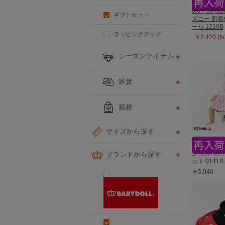
8/6～50%O
ギフトセット
ズニー 肌着
ール 1210B
ラッピンググッズ
￥2,420 (
シーズンアイテム
雑貨
福袋
サイズから探す
ブランドから探す
ディズニー 
ット 0141B
￥5,940