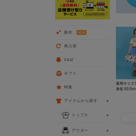
新作
再入荷
SALE
ギフト
着用サイズ:1
特集
身長:113.5
アイテムから探す
トップス
アウター