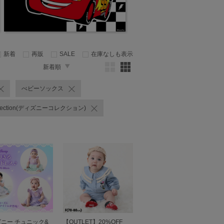
新着
再販
SALE
在庫なしも表示
新着順
べビーソックス
llection(ディズニーコレクション)
ニー チュニック&
【OUTLET】20%OFF