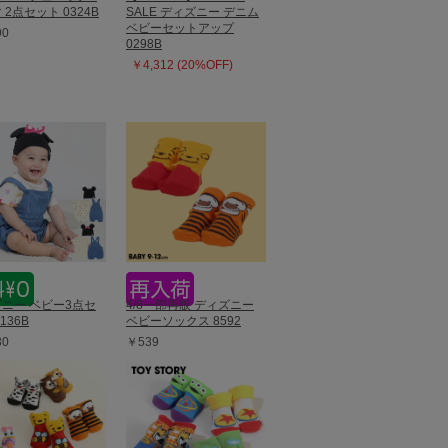
 2点セット 0324B
SALE ディズニー デニム
ベビーセットアップ
90
0298B
￥4,312 (20%OFF)
ニー ベビー3点セ
4/8一部再販 ディズニー
136B
ベビーソックス 8592
30
￥539