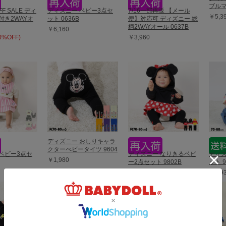
ブルマ
FF SALE ディ
ディズニー ベビー3点セ
7/16一部再販 【メール
￥5,3
付き2WAYオ
ット 0636B
便】対応可 ディズニー 総
柄2WAYオール 0637B
￥6,160
50%OFF)
￥3,960
ディズニー おしりキャラ
クターべビータイツ 9604
ベビー3点セ
ディズニー なりきるベビ
ディズ
￥1,980
ー2点セット 9802B
ット 9
￥5,390
￥6,9