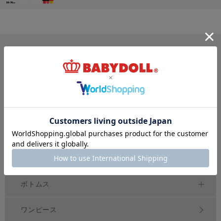
サイズ・カテゴリから探す
新生児
ベビー
キッズ
70
80
90
100
150
～
cm
～
cm
～
cm
ジュニア
大人
おそろい
140～
160
cm
S
XL
親子ペア
～
トップス
アウター
ボトムス
ワンピース