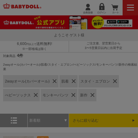
ようこそ ゲスト様
6,600
送料無料!
ご注文後、翌営業日から
円以上で
3〜5営業日以内に出荷予定
※一部地域は除く
4件
対象商品
2wayオール(カバーオール)/肌着/スタイ・エプロン/べビーソックス/モンキーパンツ/新作の検索結
果
2wayオール(カバーオール)
肌着
スタイ・エプロン
べビーソックス
モンキーパンツ
新作
新着順
さらに絞り込む