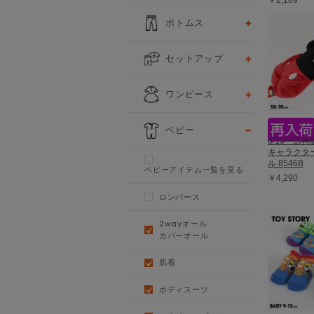
￥2,189
ボトムス
セットアップ
ワンピース
ベビー
6/10一部
キャラクター
ル 8546B
ベビーアイテム一覧を見る
￥4,290
ロンパース
2wayオール
カバーオール
肌着
ボディスーツ