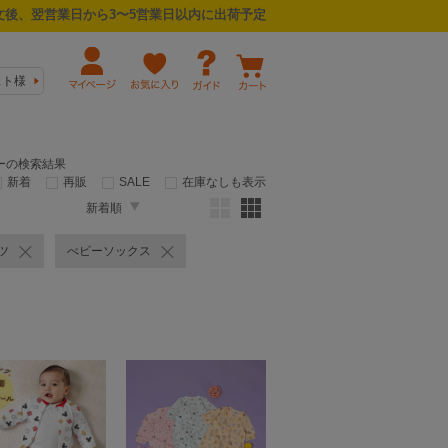
後、翌営業日から3〜5営業日以内に出荷予定
スト様
ターの検索結果
新着
再販
SALE
在庫なしも表示
新着順
ツ
べビーソックス