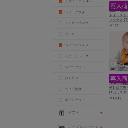
スタイ・エプロン
6/10一部
ベビーアウター
トイ・スト
ソックス 70
モンキーパンツ
￥495
ブルマ
ベビーソックス
ベビーリュック
ベビーセット
おくるみ
7/16一部
便】対応可 
ベビー雑貨
び出しスタイ 
￥1,419
ギフトセット
ギフト
シーズンアイテム