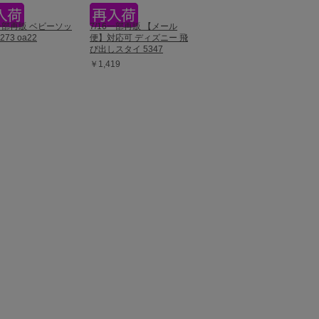
3一部再販 ベビーソッ
7/16一部再販 【メール
273 oa22
便】対応可 ディズニー 飛
び出しスタイ 5347
￥1,419