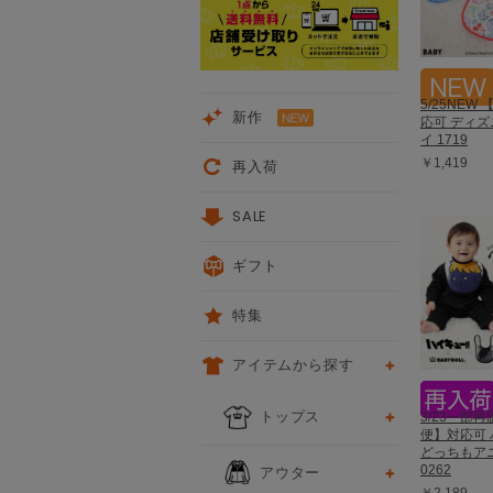
5/25NEW
新作
応可 ディズ
イ 1719
￥1,419
再入荷
SALE
ギフト
特集
アイテムから探す
トップス
3/23一部
便】対応可 
どっちもア
アウター
0262