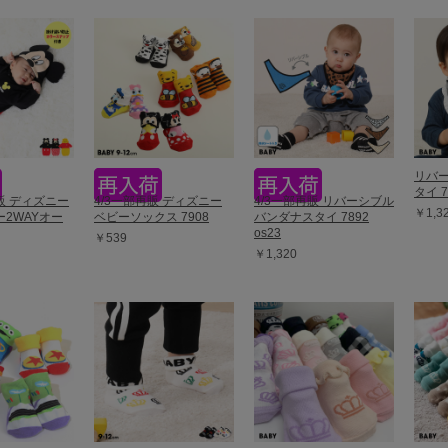
リバ
タイ 7
再販 ディズニー
4/3一部再販 ディズニー
4/3一部再販 リバーシブル
￥1,3
2WAYオー
ベビーソックス 7908
バンダナスタイ 7892
os23
￥539
￥1,320