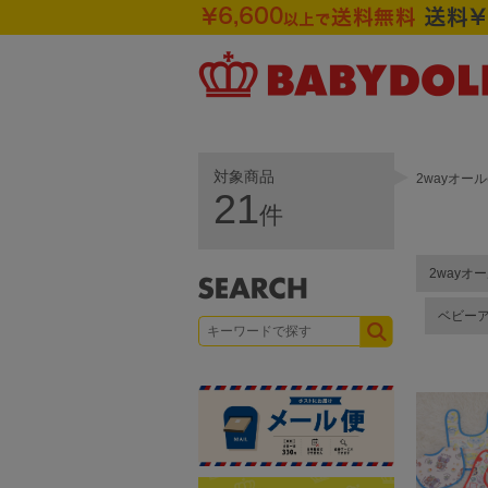
対象商品
2wayオー
21
件
2wayオ
ベビー