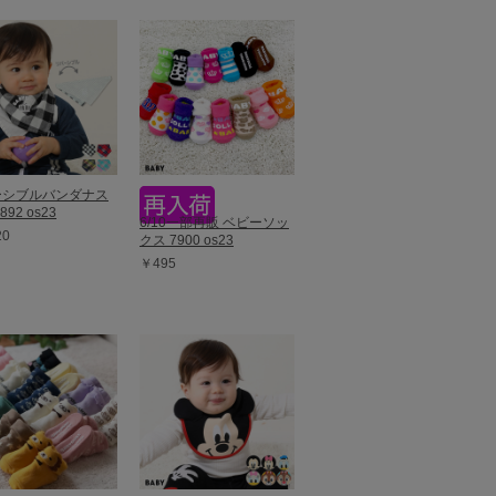
ーシブルバンダナス
892 os23
6/10一部再販 ベビーソッ
20
クス 7900 os23
￥495