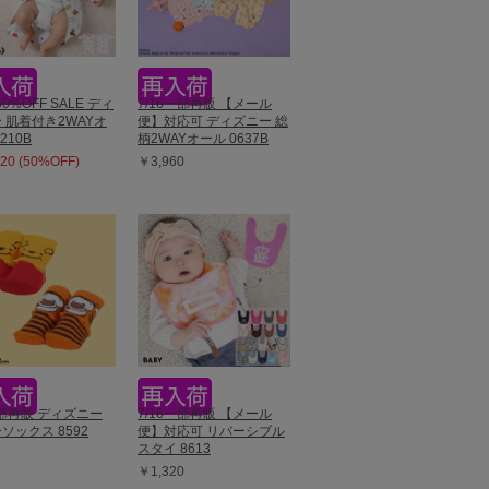
50%OFF SALE ディ
7/16一部再販 【メール
 肌着付き2WAYオ
便】対応可 ディズニー 総
210B
柄2WAYオール 0637B
20 (50%OFF)
￥3,960
一部再販 ディズニー
7/16一部再販 【メール
ソックス 8592
便】対応可 リバーシブル
スタイ 8613
￥1,320