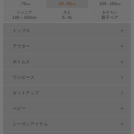
70
80
90
100
150
～
cm
～
cm
～
cm
ジュニア
大人
おそろい
140～
160
cm
S
XL
親子ペア
～
トップス
アウター
ボトムス
ワンピース
セットアップ
べビー
シーズンアイテム