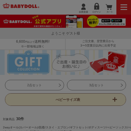
ようこそ ゲスト様
6,600
送料無料!
ご注文後、翌営業日から
円以上で
3〜5営業日以内に出荷予定
※一部地域は除く
2点セット
3点セット
べビーサイズ表
30件
対象商品
2wayオール(カバーオール)/肌着/スタイ・エプロン/ギフトセット/ボディスーツ/べビーソックス/べ