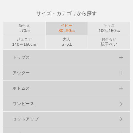
サイズ・カテゴリから探す
新生児
ベビー
キッズ
70
80
90
100
150
～
cm
～
cm
～
cm
ジュニア
大人
おそろい
140～
160
cm
S
XL
親子ペア
～
トップス
アウター
ボトムス
ワンピース
セットアップ