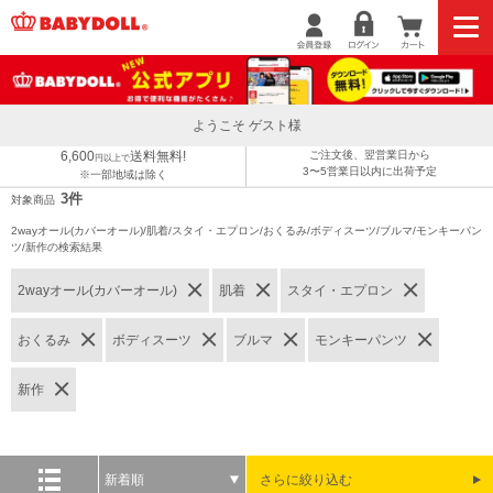
ようこそ ゲスト様
6,600
送料無料!
ご注文後、翌営業日から
円以上で
3〜5営業日以内に出荷予定
※一部地域は除く
3件
対象商品
2wayオール(カバーオール)/肌着/スタイ・エプロン/おくるみ/ボディスーツ/ブルマ/モンキーパン
ツ/新作の検索結果
2wayオール(カバーオール)
肌着
スタイ・エプロン
おくるみ
ボディスーツ
ブルマ
モンキーパンツ
新作
新着順
さらに絞り込む