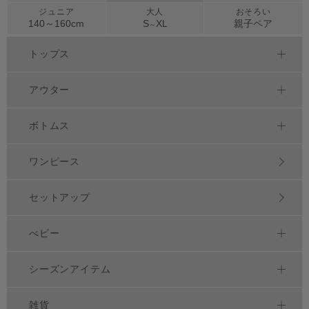
ジュニア
大人
おそろい
140～
160
cm
S
XL
親子ペア
～
トップス
アウター
ボトムス
ワンピース
セットアップ
べビー
シーズンアイテム
雑貨