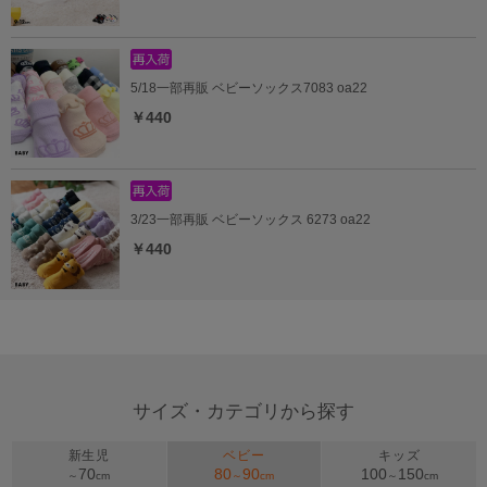
5/18一部再販 ベビーソックス7083 oa22
￥440
3/23一部再販 ベビーソックス 6273 oa22
￥440
サイズ・カテゴリから探す
新生児
ベビー
キッズ
70
80
90
100
150
～
cm
～
cm
～
cm