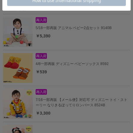
5/18一部再販 アニマル ベビー2点セット 9140B
￥5,390
4/8一部再販 ディズニー ベビーソックス 8592
￥539
7/16一部再販 【メール便】対応可 ディズニー トイ・スト
ーリー なりきるぽってりロンパース 8524B
￥3,300