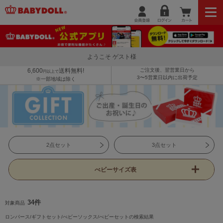
ようこそ ゲスト様
6,600
送料無料!
ご注文後、翌営業日から
円以上で
3〜5営業日以内に出荷予定
※一部地域は除く
2点セット
3点セット
べビーサイズ表
34件
対象商品
ロンパース/ギフトセット/べビーソックス/べビーセットの検索結果