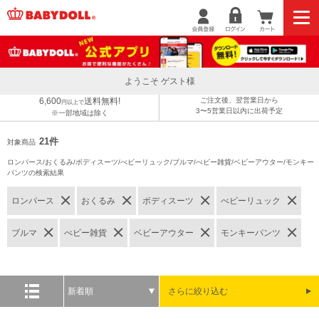
ようこそ ゲスト様
6,600
送料無料!
ご注文後、翌営業日から
円以上で
3〜5営業日以内に出荷予定
※一部地域は除く
21件
対象商品
ロンパース/おくるみ/ボディスーツ/べビーリュック/ブルマ/べビー雑貨/ベビーアウター/モンキー
パンツの検索結果
ロンパース
おくるみ
ボディスーツ
べビーリュック
ブルマ
べビー雑貨
ベビーアウター
モンキーパンツ
新着順
さらに絞り込む