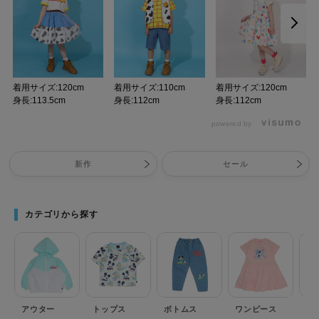
着用サイズ:120cm
着用サイズ:110cm
着用サイズ:120cm
身長:113.5cm
身長:112cm
身長:112cm
powered by
新作
セール
カテゴリから探す
アウター
トップス
ボトムス
ワンピース
セ