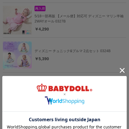
5/18一部再販 【メール便】対応可 ディズニー マリン半袖
2WAYオール 0327B
￥4,290
ディズニー チュニック&ブルマ 2点セット 0324B
￥5,390
【OUTLET】20%OFF SALE ディズニー デニムベビーセッ
トアップ 0298B
￥4,312 (20%OFF)
ディズニー ベビー3点セット 0141B
￥5,940