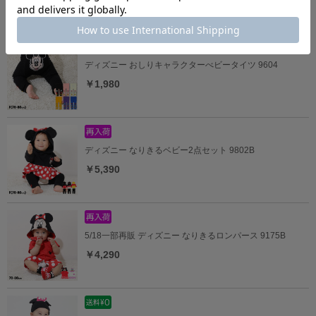
ディズニー おしりキャラクターべビータイツ 9604
￥1,980
ディズニー なりきるベビー2点セット 9802B
￥5,390
5/18一部再販 ディズニー なりきるロンパース 9175B
￥4,290