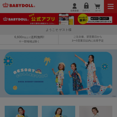
ようこそ ゲスト様
6,600
送料無料!
ご注文後、翌営業日から
円以上で
3〜5営業日以内に出荷予定
※一部地域は除く