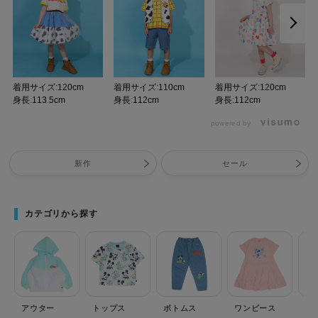
着用サイズ:120cm
着用サイズ:110cm
着用サイズ:120cm
身長:113.5cm
身長:112cm
身長:112cm
powered by
新作
セール
カテゴリから探す
アウター
トップス
ボトムス
ワンピース
セ