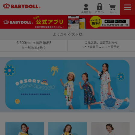
ようこそ ゲスト様
6,600
送料無料!
ご注文後、翌営業日から
円以上で
3〜5営業日以内に出荷予定
※一部地域は除く