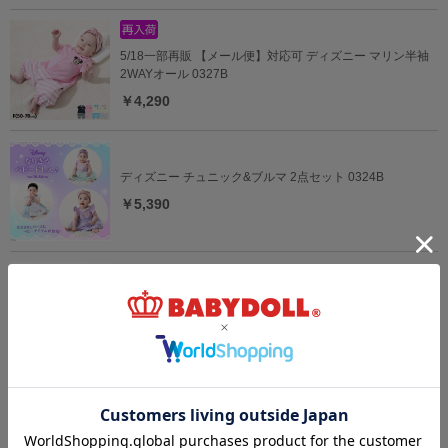
5/18一部再販 【メール便】対応可 ディズニー マリン半袖
2WAYオール 0327B
￥4,290
ディズニー チュニック&ブルマ 2点セット 0324B
￥5,390
【OUTLET】20%OFF SALE ディズニー デニムベビーセッ
トアップ 0298B
￥4,312 (20%OFF)
ディズニー ベビー3点セット 0141B
￥5,940