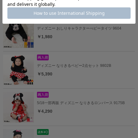
ディズニー おしりキャラクターべビータイツ 9604
￥1,980
ディズニー なりきるベビー2点セット 9802B
￥5,390
5/18一部再販 ディズニー なりきるロンパース 9175B
￥4,290