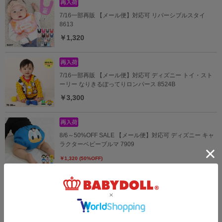
7/16一部再販 【メール便】対応可 リバーシブルスタイ
8613
￥1,320
7/16一部再販 【メール便】対応可 ディズニー トイ・スト
ーリー なりきるぽってりロンパース 8524B
￥3,300
8/6～50%OFF SALE 【メール便】対応可 ディズニー キャ
ラクターベビーブルマ 7909
￥1,320 (50%OFF)
【OUTLET】30%OFF SALE ディズニー なりきりロンパー
ス 7874B
￥3,003 (30%OFF)