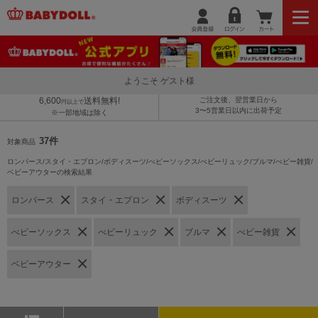
ようこそ ゲスト様
6,600
送料無料!
ご注文後、翌営業日から
円以上で
3〜5営業日以内に出荷予定
※一部地域は除く
37件
対象商品
ロンパース/スタイ・エプロン/ボディスーツ/べビーソックス/べビーリュック/ブルマ/べビー雑貨/
ベビーアウターの検索結果
ロンパース
スタイ・エプロン
ボディスーツ
べビーソックス
べビーリュック
ブルマ
べビー雑貨
ベビーアウター