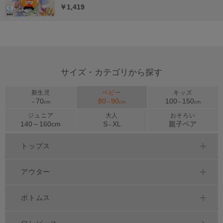
￥1,419
サイズ・カテゴリから探す
新生児
ベビー
キッズ
70
80
90
100
150
～
cm
～
cm
～
cm
ジュニア
大人
おそろい
140～
160
cm
S
XL
親子ペア
～
トップス
アウター
ボトムス