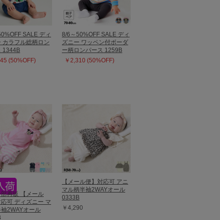
50%OFF SALE ディ
8/6～50%OFF SALE ディ
 カラフル総柄ロン
ズニー ワッペン付ボーダ
1344B
ー柄ロンパース 1259B
45 (50%OFF)
￥2,310 (50%OFF)
【メール便】対応可 アニ
マル柄半袖2WAYオール
8一部再販 【メール
0333B
応可 ディズニー マ
￥4,290
袖2WAYオール
B