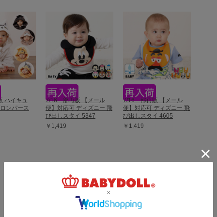
再販 ハイキュ
7/16一部再販 【メール
7/16一部再販 【メール
ふロンパース
便】対応可 ディズニー 飛
便】対応可 ディズニー 飛
び出しスタイ 5347
び出しスタイ 4605
￥1,419
￥1,419