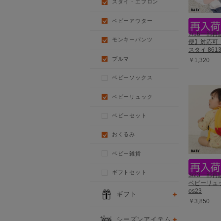
スタイ・エプロン
ベビーアウター
7/16一部
モンキーパンツ
便】対応可
スタイ 861
ブルマ
￥1,320
ベビーソックス
ベビーリュック
ベビーセット
おくるみ
ベビー雑貨
ギフトセット
3/23一部
ベビーリュッ
os23
ギフト
￥3,850
シーズンアイテム