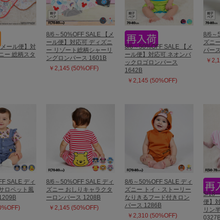
8/6～50%OFF SALE 【メ
8/6～
ール便】対応可 ディズニ
ズニー
 【メール便】対
8/6～50%OFF SALE 【メ
ー リゾート総柄シャーリ
パース 
ニー 総柄スタ
ール便】対応可 ネオンバ
ングロンパース 1601B
￥2,1
ックロゴロンパース
￥2,145 (50%OFF)
1642B
￥2,145 (50%OFF)
FF SALE ディ
8/6～50%OFF SALE ディ
8/6～50%OFF SALE ディ
柄サロペット風
ズニー おしりキャラクタ
ズニー トイ・ストーリー
5/1
209B
ーロンパース 1208B
なりきるフード付きロン
便】対
パース 1286B
50%OFF)
￥2,145 (50%OFF)
リン半
￥2,310 (50%OFF)
0327