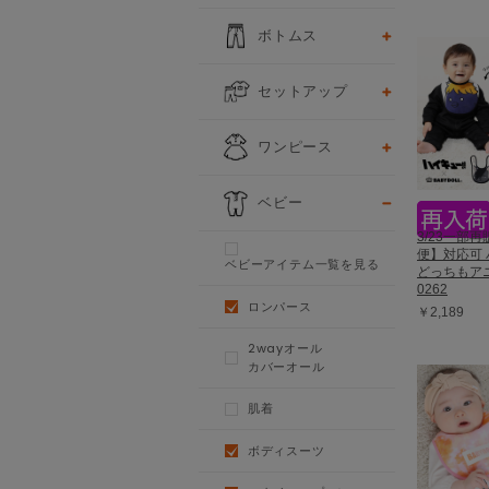
ボトムス
セットアップ
ワンピース
ベビー
3/23一部
便】対応可 
ベビーアイテム一覧を見る
どっちもア
0262
ロンパース
￥2,189
2wayオール
カバーオール
肌着
ボディスーツ