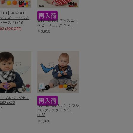
LET】30%OFF
E ディズニー なりき
6/19一部再販 ディズニー
パース 7874B
ベビーリュック 7876
03 (30%OFF)
￥3,850
ーシブルバンダナス
892 os23
4/3一部再販 リバーシブル
20
バンダナスタイ 7892
os23
￥1,320