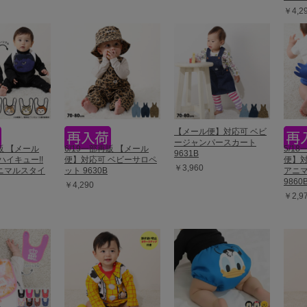
￥4,2
【メール便】対応可 ベビ
ージャンパースカート
再販 【メール
6/19一部再販 【メール
5/1
9631B
ハイキュー!!
便】対応可 ベビーサロペ
便】対
￥3,960
ニマルスタイ
ット 9630B
アニ
9860
￥4,290
￥2,9