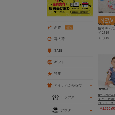
5/25NEW
新作
応可 ディズ
イ 1719
￥1,419
再入荷
SALE
ギフト
特集
アイテムから探す
8/6～50%O
トップス
ズニー 総
ロンパース 1
￥2,310 (
アウター