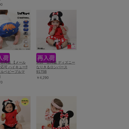
90
8一部再販 【メール
5/18一部再販 ディズニー
応可 ハイキュー!!
なりきるロンパース
マルベビーブルマ
9175B
B
￥4,290
70