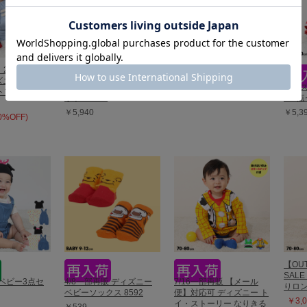
】20%OFF
ディズニー おしりキャラ
ィズニー デニム
クターべビータイツ 9604
ディズニー ベビー3点セ
ディズ
トアップ
￥1,980
ット 0141B
ー2点
￥5,940
￥5,3
20%OFF)
【OUT
SAL
ベビー3点セ
4/8一部再販 ディズニー
7/16一部再販 【メール
りロン
ベビーソックス 8592
便】対応可 ディズニー ト
￥3,0
イ・ストーリー なりきる