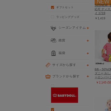
5/25NEW
ギフトセット
応可 ディズ
イ 1719
ラッピンググッズ
￥1,419
シーズンアイテム
雑貨
福袋
サイズから探す
8/6～50%O
ズニー お
ブランドから探す
ーロンパース 
￥2,145 (