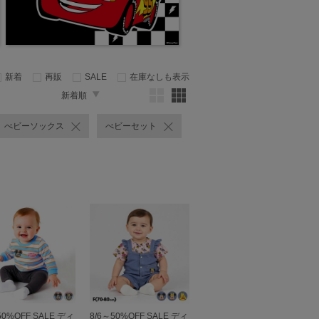
新着
再販
SALE
在庫なしも表示
新着順
べビーソックス
べビーセット
50%OFF SALE ディ
8/6～50%OFF SALE ディ