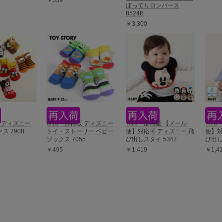
￥539
ぽってりロンパース
8524B
￥3,300
販 ディズニー
6/10一部再販 ディズニー
7/16一部再販 【メール
7/1
ス 7908
トイ・ストーリー ベビー
便】対応可 ディズニー 飛
便】対
ソックス 7055
び出しスタイ 5347
び出し
￥495
￥1,419
￥1,4