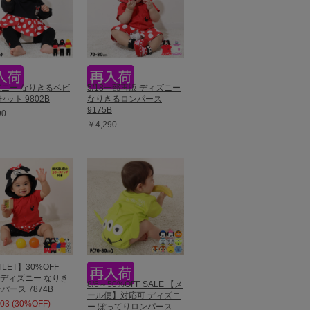
ニー なりきるベビ
5/18一部再販 ディズニー
セット 9802B
なりきるロンパース
9175B
90
￥4,290
LET】30%OFF
E ディズニー なりき
8/6～50%OFF SALE 【メ
パース 7874B
ール便】対応可 ディズニ
03 (30%OFF)
ー ぽってりロンパース