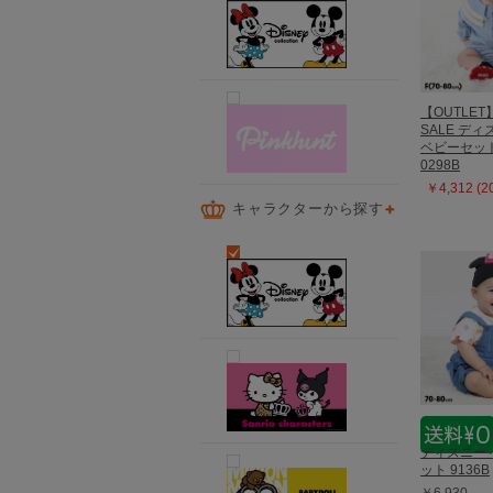
【OUTLET
SALE デ
ベビーセッ
0298B
￥4,312 (
キャラクターから探す
ディズニー 
ット 9136B