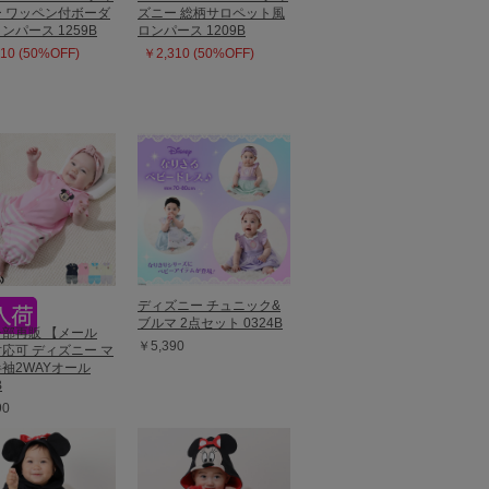
 ワッペン付ボーダ
ズニー 総柄サロペット風
ンパース 1259B
ロンパース 1209B
10 (50%OFF)
￥2,310 (50%OFF)
ディズニー チュニック&
ブルマ 2点セット 0324B
8一部再販 【メール
￥5,390
応可 ディズニー マ
袖2WAYオール
B
90