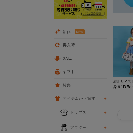
新作
再入荷
SALE
ギフト
着用サイズ:1
特集
身長:113.5
アイテムから探す
トップス
アウター