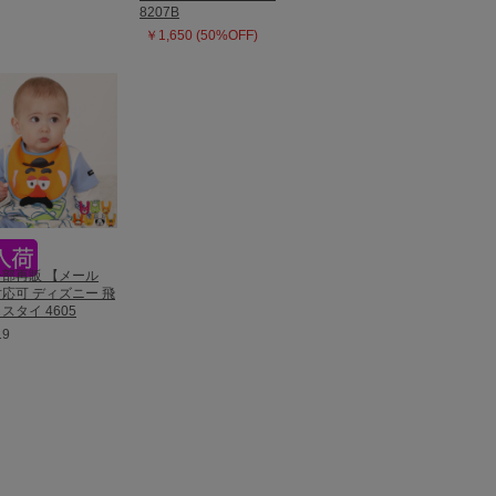
8207B
￥1,650 (50%OFF)
6一部再販 【メール
応可 ディズニー 飛
スタイ 4605
19