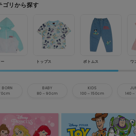
テゴリから探す
ター
トップス
ボトムス
ワ
 BORN
BABY
KIDS
JU
70cm
80～90cm
100～150cm
140～