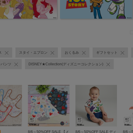
ス
スタイ・エプロン
おくるみ
ギフトセット
ーパンツ
DISNEY★Collection(ディズニーコレクション)
8/6～50%OFF SALE 【メ
8/6～50%OFF SALE ディ
8/6～