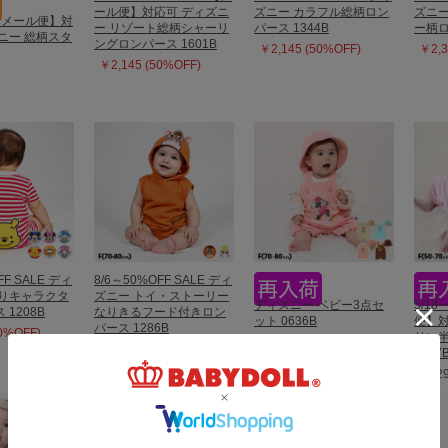
ール便】対応可 ディズニ
ズニー カラフル総柄ロン
ズニー
 【メール便】対
ー リゾート総柄シャーリ
パース 1344B
ー柄ロ
ニー 総柄スタ
ングロンパース 1601B
￥2,145 (50%OFF)
￥2,3
￥2,145 (50%OFF)
FF SALE ディ
8/6～50%OFF SALE ディ
しりキャラクタ
ズニー トイ・ストーリー
ディズニー ベビー3点セ
5/1
1208B
なりきるフード付きロン
ット 0636B
便】対
パース 1286B
50%OFF)
リン半
￥6,160
￥2,310 (50%OFF)
0327
￥4,2