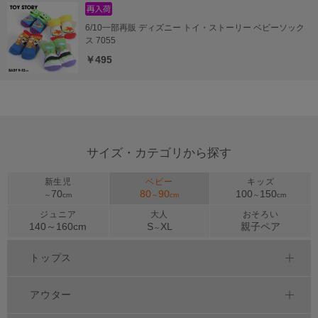
6/10一部再販 ディズニー トイ・ストーリー ベビーソック
ス 7055
￥495
サイズ・カテゴリから探す
新生児
ベビー
キッズ
70
80
90
100
150
～
cm
～
cm
～
cm
ジュニア
大人
おそろい
140～
160
cm
S
XL
親子ペア
～
トップス
アウター