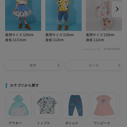
着用サイズ:120cm
着用サイズ:110cm
着用サイズ:120cm
身長:113.5cm
身長:112cm
身長:112cm
powered by
新作
セール
カテゴリから探す
アウター
トップス
ボトムス
ワンピース
セ