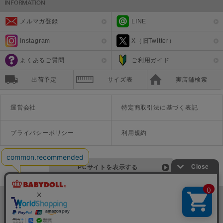
メルマガ登録
LINE
Instagram
X（旧Twitter）
よくあるご質問
ご利用ガイド
出荷予定
サイズ表
実店舗検索
運営会社
特定商取引法に基づく表記
プライバシーポリシー
利用規約
PCサイトを表示する
©Disney ©Disney/Pixar ©Disney. Based on the "Winnie the Pooh" works by A.A. Milne and E.H. Shepard.
TM＆©Universal Studios
© '26 SANRIO CO., LTD. APPR. NO. L670222
株式会社COZY