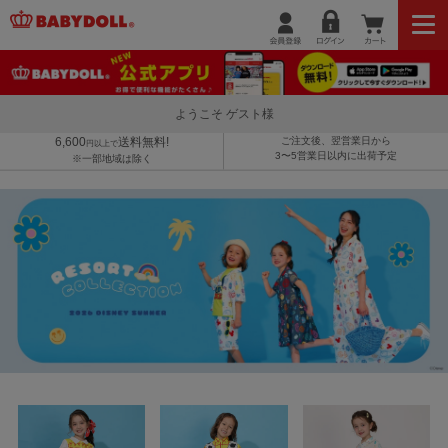
ようこそ ゲスト様
6,600
送料無料!
ご注文後、翌営業日から
円以上で
3〜5営業日以内に出荷予定
※一部地域は除く