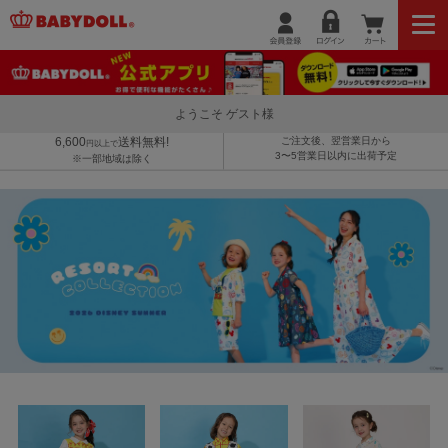
ようこそ ゲスト様
6,600
送料無料!
ご注文後、翌営業日から
円以上で
3〜5営業日以内に出荷予定
※一部地域は除く