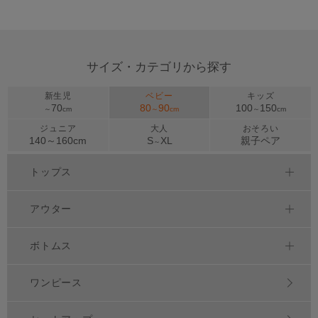
サイズ・カテゴリから探す
新生児
ベビー
キッズ
70
80
90
100
150
～
cm
～
cm
～
cm
ジュニア
大人
おそろい
140～
160
cm
S
XL
親子ペア
～
トップス
アウター
ボトムス
ワンピース