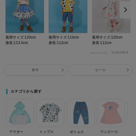
着用サイズ:120cm
着用サイズ:110cm
着用サイズ:120cm
身長:113.5cm
身長:112cm
身長:112cm
powered by
新作
セール
カテゴリから探す
アウター
トップス
ボトムス
ワンピース
セ