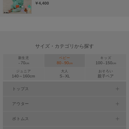
￥4,400
サイズ・カテゴリから探す
新生児
ベビー
キッズ
70
80
90
100
150
～
cm
～
cm
～
cm
ジュニア
大人
おそろい
140～
160
cm
S
XL
親子ペア
～
トップス
アウター
ボトムス