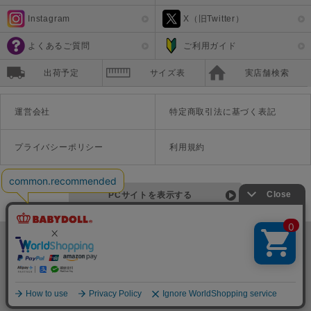
Instagram
X（旧Twitter）
よくあるご質問
ご利用ガイド
出荷予定
サイズ表
実店舗検索
運営会社
特定商取引法に基づく表記
プライバシーポリシー
利用規約
PCサイトを表示する
©Disney ©Disney/Pixar ©Disney. Based on the "Winnie the Pooh" works by A.A. Milne and E.H. Shepard.
TM＆©Universal Studios
© '26 SANRIO CO., LTD. APPR. NO. L670222
株式会社COZY
〒542-0081 大阪府大阪市中央区南船場1-16-10 大阪岡本ビル3Ｆ
TEL:06-6125-1458
Copyright
BABYDOLL（ベビードール）公式通販サイト 株式会社COZY
all rights reserved.