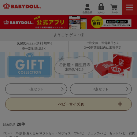
ようこそ ゲスト様
6,600
送料無料!
ご注文後、翌営業日から
円以上で
3〜5営業日以内に出荷予定
※一部地域は除く
2点セット
3点セット
べビーサイズ表
28件
対象商品
ロンパース/肌着/おくるみ/ギフトセット/ボディスーツ/べビーリュック/べビーセット/べビー雑貨