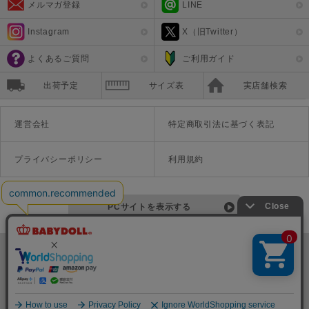
メルマガ登録
LINE
Instagram
X（旧Twitter）
よくあるご質問
ご利用ガイド
出荷予定
サイズ表
実店舗検索
運営会社
特定商取引法に基づく表記
プライバシーポリシー
利用規約
PCサイトを表示する
©Disney ©Disney/Pixar ©Disney. Based on the "Winnie the Pooh" works by A.A. Milne and E.H. Shepard.
TM＆©Universal Studios
© '26 SANRIO CO., LTD. APPR. NO. L670222
株式会社COZY
〒542-0081 大阪府大阪市中央区南船場1-16-10 大阪岡本ビル3Ｆ
TEL:06-6125-1458