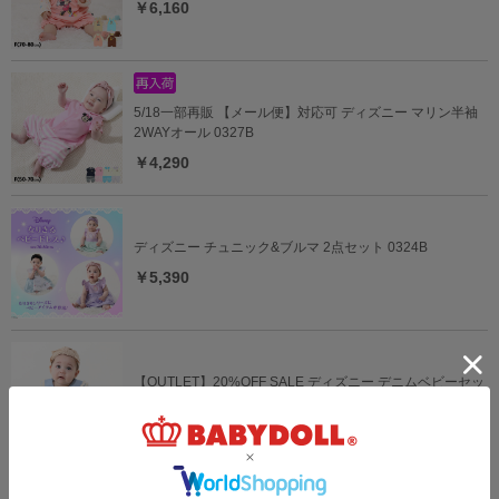
￥6,160
5/18一部再販 【メール便】対応可 ディズニー マリン半袖
2WAYオール 0327B
￥4,290
ディズニー チュニック&ブルマ 2点セット 0324B
￥5,390
【OUTLET】20%OFF SALE ディズニー デニムベビーセッ
トアップ 0298B
￥4,312 (20%OFF)