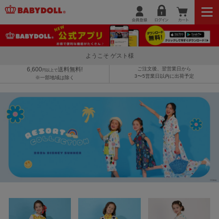
ようこそ ゲスト様
6,600
送料無料!
ご注文後、翌営業日から
円以上で
3〜5営業日以内に出荷予定
※一部地域は除く