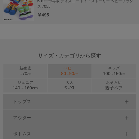
6/10一部再販 ディズニー トイ・ストーリー ベビーソック
ス 7055
￥495
サイズ・カテゴリから探す
新生児
ベビー
キッズ
70
80
90
100
150
～
cm
～
cm
～
cm
ジュニア
大人
おそろい
140～
160
cm
S
XL
親子ペア
～
トップス
アウター
ボトムス