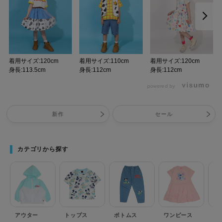
着用サイズ:120cm
着用サイズ:110cm
着用サイズ:120cm
身長:113.5cm
身長:112cm
身長:112cm
powered by
新作
セール
カテゴリから探す
アウター
トップス
ボトムス
ワンピース
セ