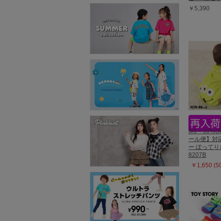
￥5,390
8/6～50%O
ール便】対
ー ぽって
8207B
￥1,650 (