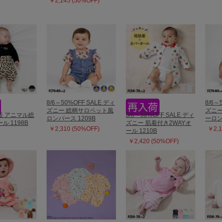
￥2,145 (50%OFF)
8/6～50%OFF SALE ディ
8/6～
ズニー 総柄サロペット風
ズニー
再販 アニマル総
8/6～50%OFF SALE ディ
ロンパース 1209B
ーロン
ル 1198B
ズニー 肌着付き2WAYオ
￥2,310 (50%OFF)
￥2,1
ール 1210B
￥2,420 (50%OFF)