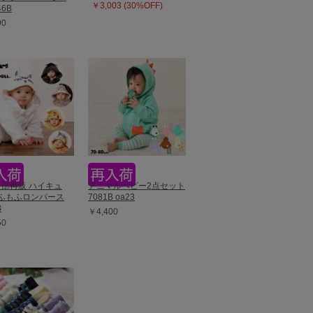
￥3,003 (30%OFF)
46B
90
0一部再販 ハイキュ
アニマルベビー2点セット
もふもふロンパース
7081B oa23
B
￥4,400
50