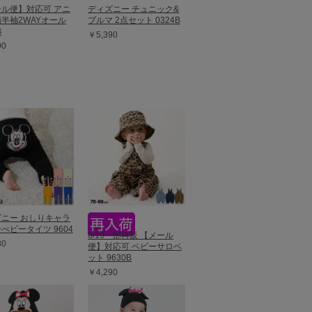
ル便】対応可 アニ
ディズニー チュニック&
半袖2WAYオール
ブルマ 2点セット 0324B
B
￥5,390
90
ニー おしりキャラ
べビータイツ 9604
6/19一部再販 【メール
80
便】対応可 ベビーサロペ
ット 9630B
￥4,290