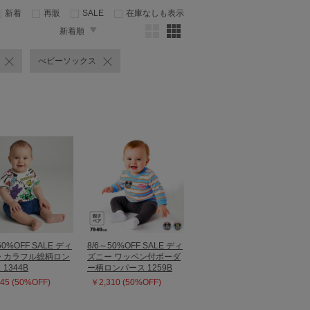
新着
再販
SALE
在庫なしも表示
新着順
べビーソックス
50%OFF SALE ディ
8/6～50%OFF SALE ディ
 カラフル総柄ロン
ズニー ワッペン付ボーダ
1344B
ー柄ロンパース 1259B
45 (50%OFF)
￥2,310 (50%OFF)