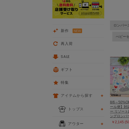
ロンパー
新作
べビー
再入荷
SALE
ギフト
特集
アイテムから探す
8/6～50%O
ール便】対
トップス
ー リゾー
ングロンパー
￥2,145 (
アウター