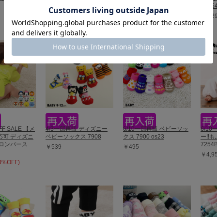
イ・ストーリー なりきる
ル 85
￥539
ぽってりロンパース
￥4,2
8524B
￥3,300
FF SALE 【メ
4/3一部再販 ディズニー
6/10一部再販 ベビーソッ
6/1
応可 ディズニ
ベビーソックス 7908
クス 7900 os23
ー!!
りロンパース
7254
￥539
￥495
￥4,9
50%OFF)