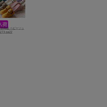
3一部再販 ベビーソッ
273 oa22