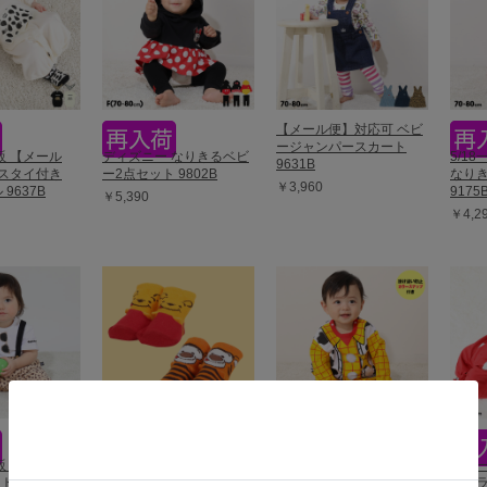
【メール便】対応可 ベビ
ージャンパースカート
再販 【メール
ディズニー なりきるベビ
5/1
9631B
 スタイ付き
ー2点セット 9802B
なり
￥3,960
 9637B
9175
￥5,390
￥4,2
販 アニマル ベ
4/8一部再販 ディズニー
7/16一部再販 【メール
6/1
 9140B
ベビーソックス 8592
便】対応可 ディズニー ト
キャラ