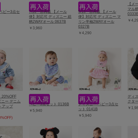
【メー
マル柄
ベビー3点セ
7/16一部再販 【メール
5/18一部再販 【メール
0333
便】対応可 ディズニー 総
便】対応可 ディズニー マ
￥4,2
柄2WAYオール 0637B
リン半袖2WAYオール
0327B
￥3,960
￥4,290
】20%OFF
ディズ
ィズニー デニム
クター
ベビー3点セット 0136B
ディズニー ベビー3点セ
トアップ
￥1,9
ット 0141B
￥5,940
￥5,940
20%OFF)