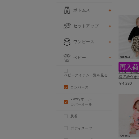
ボトムス
セットアップ
ワンピース
ベビー
7/16一部
ベビーアイテム一覧を見る
柄 2WAYオー
￥4,290
ロンパース
2wayオール
カバーオール
肌着
ボディスーツ