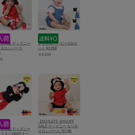
8一部再販 ディズニー
ディズニー ベビー3点セ
きるロンパース
ット 9136B
B
￥6,930
90
【OUTLET】30%OFF
SALE ディズニー なりき
0一部再販 ディズニー
りロンパース 7874B
クター2WAYオー