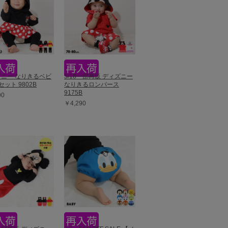
ニー なりきるベビ
5/18一部再販 ディズニー
セット 9802B
なりきるロンパース
9175B
90
￥4,290