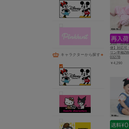
5/18一部
便】対応可 
リン半袖2W
キャラクターから探す
0327B
￥4,290