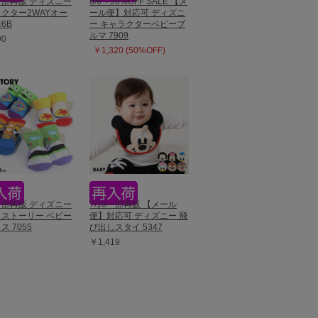
0一部再販 ディズニー
8/6～50%OFF SALE 【メ
クター2WAYオー
ール便】対応可 ディズニ
46B
ー キャラクターベビーブ
ルマ 7909
90
￥1,320 (50%OFF)
0一部再販 ディズニー
7/16一部再販 【メール
ストーリー ベビー
便】対応可 ディズニー 飛
ス 7055
び出しスタイ 5347
￥1,419