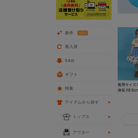
新作
再入荷
SALE
ギフト
着用サイズ:1
特集
身長:113.5
アイテムから探す
トップス
アウター