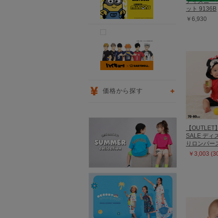
ディズニー 
ット 9136B
￥6,930
価格から探す
【OUTLET
SALE デ
りロンパース 
￥3,003 (