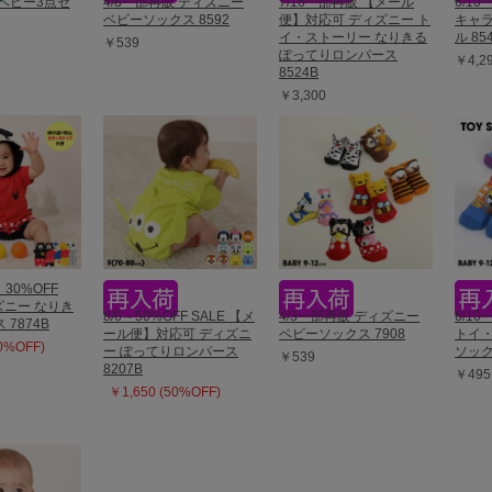
ベビー3点セ
4/8一部再販 ディズニー
7/16一部再販 【メール
6/1
ベビーソックス 8592
便】対応可 ディズニー ト
キャラ
イ・ストーリー なりきる
ル 85
￥539
ぽってりロンパース
￥4,2
8524B
￥3,300
】30%OFF
ィズニー なりき
8/6～50%OFF SALE 【メ
4/3一部再販 ディズニー
6/1
7874B
ール便】対応可 ディズニ
ベビーソックス 7908
トイ・
30%OFF)
ー ぽってりロンパース
ソック
￥539
8207B
￥495
￥1,650 (50%OFF)