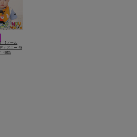
再販 【メール
ディズニー 飛
4605