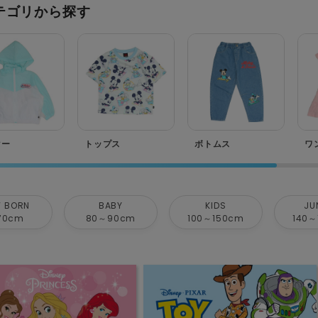
テゴリから探す
ター
トップス
ボトムス
ワ
 BORN
BABY
KIDS
JU
70cm
80～90cm
100～150cm
140～