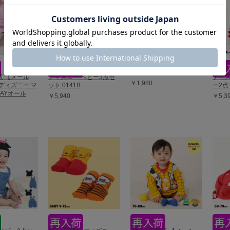
ディズニー おしりキャラ
クターべビータイツ 9604
再販 【メール
ディズニー ベビー3点セ
ディズ
￥1,980
ディズニー マ
ット 0141B
ー2点
AYオール
￥5,940
￥5,3