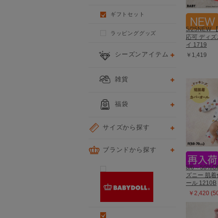
ギフトセット
5/25NEW
ラッピンググッズ
応可 ディズ
イ 1719
シーズンアイテム
￥1,419
雑貨
福袋
サイズから探す
ブランドから探す
8/6～50%O
ズニー 肌着
ール 1210B
￥2,420 (