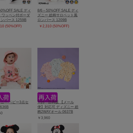
50%OFF SALE ディ
8/6～50%OFF SALE ディ
 ワッペン付ボーダ
ズニー 総柄サロペット風
ンパース 1259B
ロンパース 1209B
10 (50%OFF)
￥2,310 (50%OFF)
ニー ベビー3点セ
7/16一部再販 【メール
636B
便】対応可 ディズニー 総
柄2WAYオール 0637B
60
￥3,960