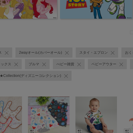
ス
2wayオール(カバーオール)
スタイ・エプロン
おく
ソックス
ブルマ
べビー雑貨
ベビーアウター
Y★Collection(ディズニーコレクション)