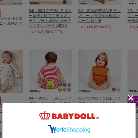
8/6～50%OFF SALE 【メ
8/6～50%OFF SALE ディ
8/6～
ール便】対応可 ディズニ
ズニー カラフル総柄ロン
ズニー
 【メール便】対
ー リゾート総柄シャーリ
パース 1344B
ー柄ロ
ニー 総柄スタ
ングロンパース 1601B
￥2,145 (50%OFF)
￥2,3
￥2,145 (50%OFF)
8/6～50%OFF SALE ディ
8/6～50%OFF SALE ディ
ズニー おしりキャラクタ
ズニー トイ・ストーリー
FF SALE ディ
ディズ
ーロンパース 1208B
なりきるフード付きロン
付き2WAYオ
ット 0
パース 1286B
￥2,145 (50%OFF)
￥6,1
￥2,310 (50%OFF)
50%OFF)