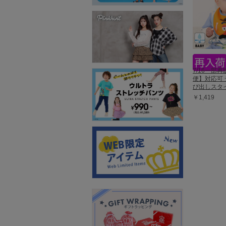
7/16一部
便】対応可 
び出しスタイ 
￥1,419