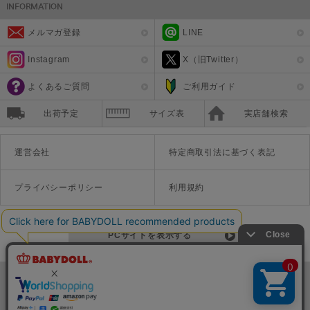
メルマガ登録
LINE
Instagram
X（旧Twitter）
よくあるご質問
ご利用ガイド
出荷予定
サイズ表
実店舗検索
運営会社
特定商取引法に基づく表記
プライバシーポリシー
利用規約
PCサイトを表示する
©Disney ©Disney/Pixar ©Disney. Based on the "Winnie the Pooh" works by A.A. Milne and E.H. Shepard.
TM＆©Universal Studios
© '26 SANRIO CO., LTD. APPR. NO. L670222
株式会社COZY