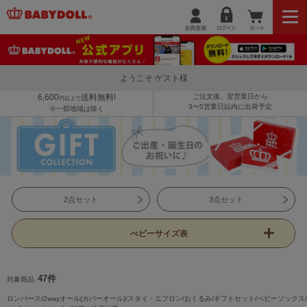
ようこそ ゲスト様
6,600
送料無料!
ご注文後、翌営業日から
円以上で
3〜5営業日以内に出荷予定
※一部地域は除く
2点セット
3点セット
べビーサイズ表
47件
対象商品
ロンパース/2wayオール(カバーオール)/スタイ・エプロン/おくるみ/ギフトセット/べビーソックス/