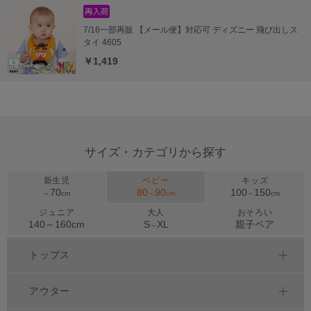
7/16一部再販 【メール便】対応可 ディズニー 飛び出しス
タイ 4605
￥1,419
サイズ・カテゴリから探す
新生児
ベビー
キッズ
70
80
90
100
150
～
cm
～
cm
～
cm
ジュニア
大人
おそろい
140～
160
cm
S
XL
親子ペア
～
トップス
アウター