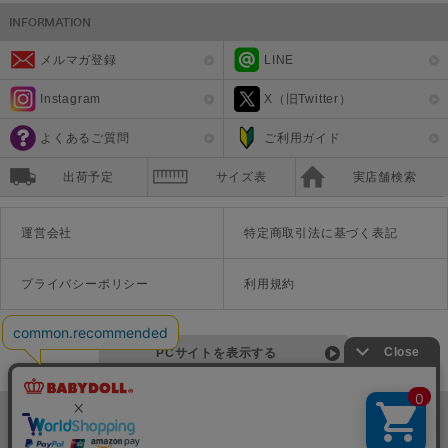
メルマガ登録
LINE
Instagram
X（旧Twitter）
よくあるご質問
ご利用ガイド
出荷予定
サイズ表
実店舗検索
運営会社
特定商取引法に基づく表記
プライバシーポリシー
利用規約
PCサイトを表示する
©Disney ©Disney/Pixar ©Disney. Based on the "Winnie the Pooh" works by A.A. Milne and E.H. Shepard.
TM＆©Universal Studios
© '26 SANRIO CO., LTD. APPR. NO. L670222