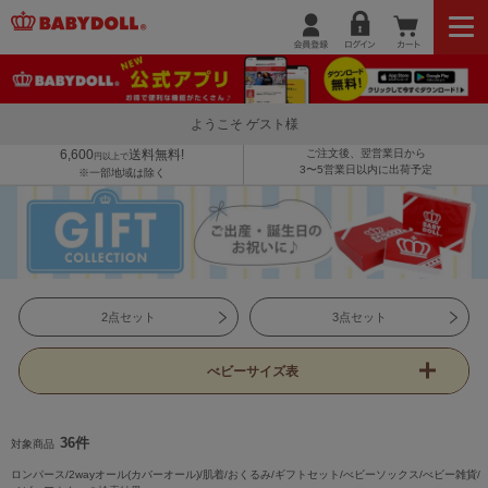
ようこそ ゲスト様
6,600
送料無料!
ご注文後、翌営業日から
円以上で
3〜5営業日以内に出荷予定
※一部地域は除く
2点セット
3点セット
べビーサイズ表
36件
対象商品
ロンパース/2wayオール(カバーオール)/肌着/おくるみ/ギフトセット/べビーソックス/べビー雑貨/