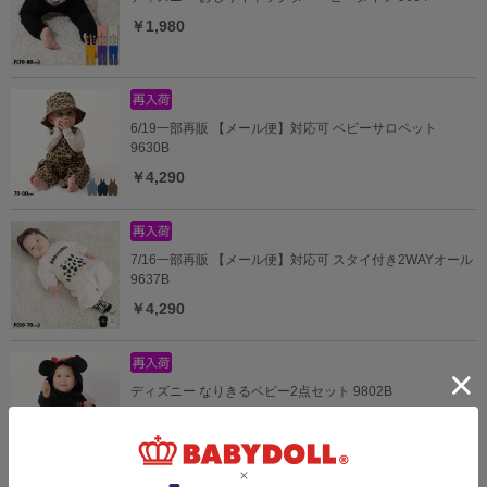
￥1,980
6/19一部再販 【メール便】対応可 ベビーサロペット
9630B
￥4,290
7/16一部再販 【メール便】対応可 スタイ付き2WAYオール
9637B
￥4,290
ディズニー なりきるベビー2点セット 9802B
￥5,390