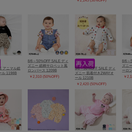
￥2,145 (50%OFF)
8/6～50%OFF SALE ディ
8/6～
ズニー 総柄サロペット風
ズニー
再販 アニマル総
8/6～50%OFF SALE ディ
ロンパース 1209B
ーロン
ル 1198B
ズニー 肌着付き2WAYオ
￥2,310 (50%OFF)
￥2,1
ール 1210B
￥2,420 (50%OFF)