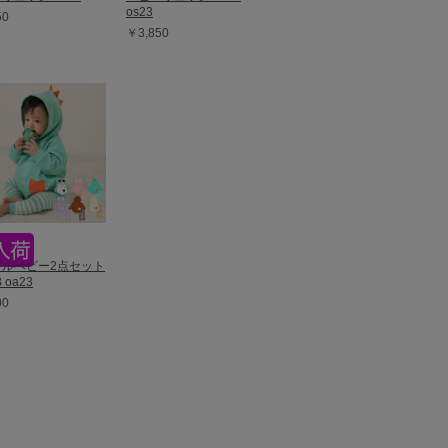
os23
50
￥3,850
マルベビー2点セット
 oa23
00