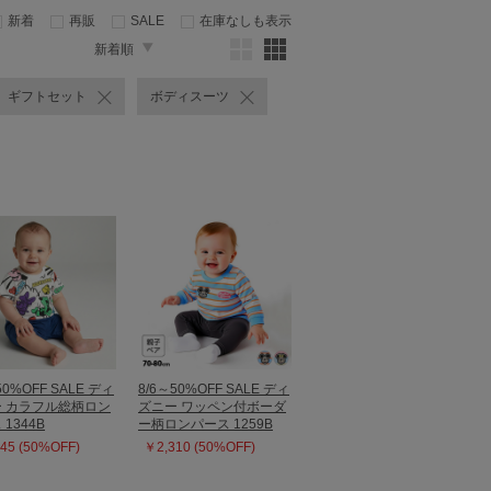
新着
再販
SALE
在庫なしも表示
新着順
ギフトセット
ボディスーツ
50%OFF SALE ディ
8/6～50%OFF SALE ディ
 カラフル総柄ロン
ズニー ワッペン付ボーダ
1344B
ー柄ロンパース 1259B
45 (50%OFF)
￥2,310 (50%OFF)