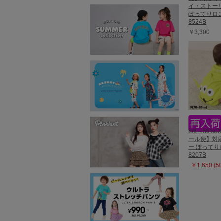
イ・ストー
ぽってりロ
8524B
￥3,300
8/6～50%O
ール便】対
ー ぽって
8207B
￥1,650 (