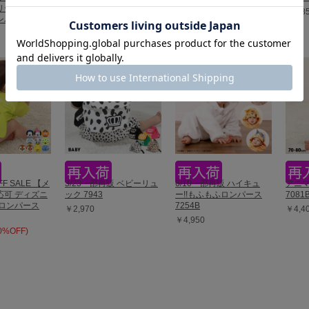
￥3,003 (30%OFF)
リー なりきる
ル 8546B
￥3,8
ンパース
￥4,290
FF SALE 【メ
3/23一部再販 ベビーリュ
6/10一部再販 ハイキュ
アニ
応可 ディズニ
ック 7943
ー!!もふもふロンパース
7081B
りロンパース
7254B
￥2,970
￥4,4
￥4,950
50%OFF)