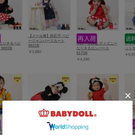
【メール便】対応可 ベビ
ージャンパースカート
 なりきるベビ
5/18一部再販 ディズニー
ディズ
9631B
9802B
なりきるロンパース
ット 9
￥3,960
9175B
￥6,9
￥4,290
【OUTLET】30%OFF
SALE ディズニー なりき
再販 【メール
6/10一部再販 ディズニー
6/1
りロンパース 7874B
ディズニー ト
キャラクター2WAYオー
ベビー