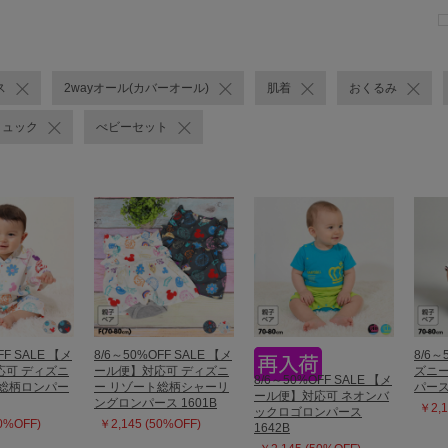
ス
2wayオール(カバーオール)
肌着
おくるみ
リュック
べビーセット
FF SALE 【メ
8/6～50%OFF SALE 【メ
8/6～
応可 ディズニ
ール便】対応可 ディズニ
ズニー
8/6～50%OFF SALE 【メ
ト総柄ロンパー
ー リゾート総柄シャーリ
パース 
ール便】対応可 ネオンバ
ングロンパース 1601B
￥2,1
ックロゴロンパース
50%OFF)
￥2,145 (50%OFF)
1642B