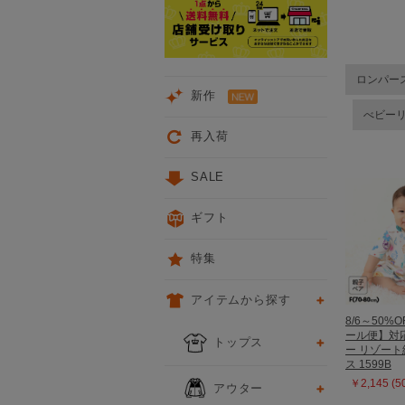
ロンパー
新作
べビー
再入荷
SALE
ギフト
特集
アイテムから探す
8/6～50%O
ール便】対
トップス
ー リゾー
ス 1599B
￥2,145 (
アウター