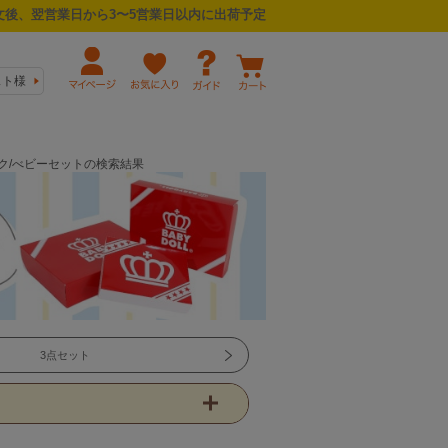
後、翌営業日から3〜5営業日以内に出荷予定
スト様
ック/べビーセットの検索結果
3点セット