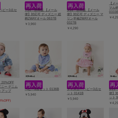
【メー
マル柄
ベビー3点セ
7/16一部再販 【メール
5/18一部再販 【メール
0333
便】対応可 ディズニー 総
便】対応可 ディズニー マ
￥4,2
柄2WAYオール 0637B
リン半袖2WAYオール
0327B
￥3,960
￥4,290
】20%OFF
ィズニー デニム
ベビー3点セット 0136B
ディズニー ベビー3点セ
6/1
トアップ
ット 0141B
便】対
￥5,940
ット 9
￥5,940
20%OFF)
￥4,2