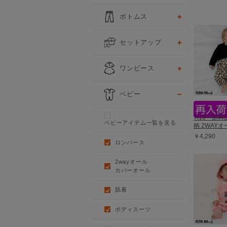
ボトムス
セットアップ
ワンピース
ベビー
7/16一部
ベビーアイテム一覧を見る
柄 2WAYオー
￥4,290
ロンパース
2wayオール
カバーオール
肌着
ボディスーツ