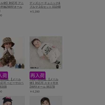
ル便】対応可 アニ
ディズニー チュニック&
半袖2WAYオール
ブルマ 2点セット 0324B
B
￥5,390
90
9一部再販 【メール
7/16一部再販 【メール
応可 ベビーサロペ
便】対応可 スタイ付き
630B
2WAYオール 9637B
90
￥4,290