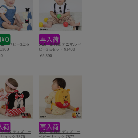
ニー ベビー3点セ
5/18一部再販 アニマル ベ
136B
ビー2点セット 9140B
30
￥5,390
9一部再販 ディズニー
3/23一部再販 ディズニー
リュック 7876
ベビーリュック 7877