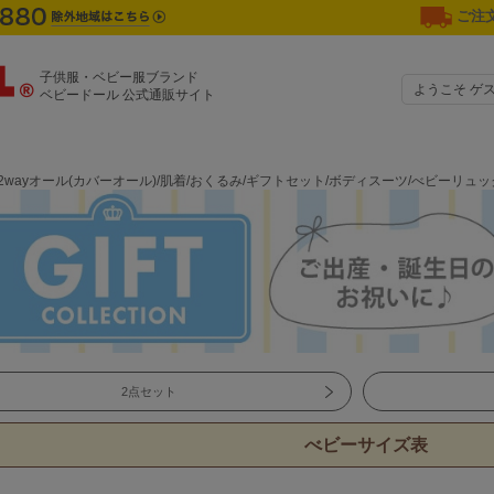
ご注文
子供服・ベビー服ブランド
ようこそ ゲ
ベビードール 公式通販サイト
2wayオール(カバーオール)/肌着/おくるみ/ギフトセット/ボディスーツ/べビーリュ
2点セット
べビーサイズ表