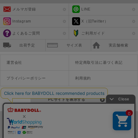
メルマガ登録
LINE
Instagram
X（旧Twitter）
よくあるご質問
ご利用ガイド
出荷予定
サイズ表
実店舗検索
運営会社
特定商取引法に基づく表記
プライバシーポリシー
利用規約
PCサイトを表示する
©Disney ©Disney/Pixar ©Disney. Based on the "Winnie the Pooh" works by A.A. Milne and E.H. Shepard.
TM＆©Universal Studios
© '26 SANRIO CO., LTD. APPR. NO. L670222
株式会社COZY
〒542-0081 大阪府大阪市中央区南船場1-16-10 大阪岡本ビル3Ｆ