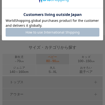
6/10一部再販 ディズニー キャラクター2WAYオール 8546B
￥4,290
サイズ・カテゴリから探す
新生児
ベビー
キッズ
70
80
90
100
150
～
cm
～
cm
～
cm
ジュニア
大人
おそろい
140～
160
cm
S
XL
親子ペア
～
トップス
アウター