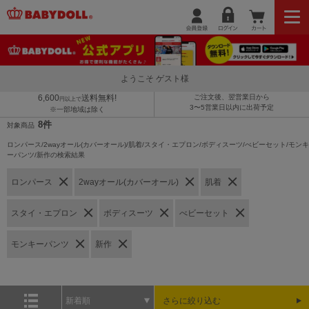
ようこそ ゲスト様
6,600
送料無料!
ご注文後、翌営業日から
円以上で
3〜5営業日以内に出荷予定
※一部地域は除く
8件
対象商品
ロンパース/2wayオール(カバーオール)/肌着/スタイ・エプロン/ボディスーツ/べビーセット/モンキ
ーパンツ/新作の検索結果
ロンパース
2wayオール(カバーオール)
肌着
スタイ・エプロン
ボディスーツ
べビーセット
モンキーパンツ
新作
新着順
さらに絞り込む