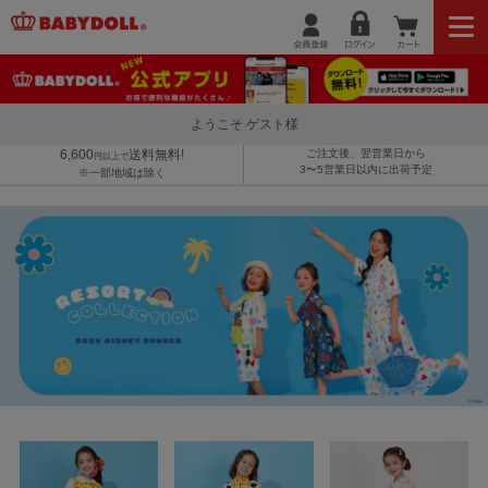
ようこそ ゲスト様
6,600
送料無料!
ご注文後、翌営業日から
円以上で
3〜5営業日以内に出荷予定
※一部地域は除く