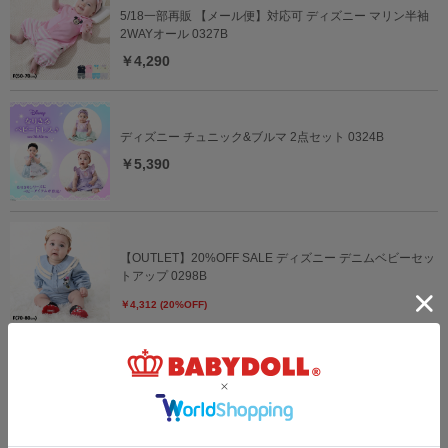
5/18一部再販 【メール便】対応可 ディズニー マリン半袖
2WAYオール 0327B
￥4,290
ディズニー チュニック&ブルマ 2点セット 0324B
￥5,390
【OUTLET】20%OFF SALE ディズニー デニムベビーセッ
トアップ 0298B
￥4,312 (20%OFF)
ディズニー ベビー3点セット 0141B
￥5,940