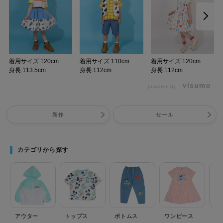
着用サイズ:120cm
着用サイズ:110cm
着用サイズ:120cm
身長:113.5cm
身長:112cm
身長:112cm
powered by
新作
セール
カテゴリから探す
アウター
トップス
ボトムス
ワンピース
セ