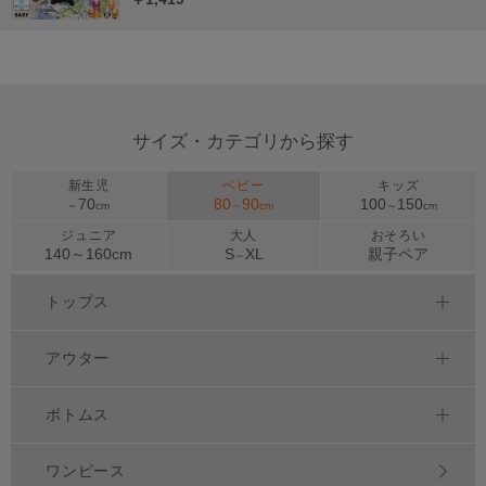
サイズ・カテゴリから探す
新生児
ベビー
キッズ
70
80
90
100
150
～
cm
～
cm
～
cm
ジュニア
大人
おそろい
140～
160
cm
S
XL
親子ペア
～
トップス
アウター
ボトムス
ワンピース