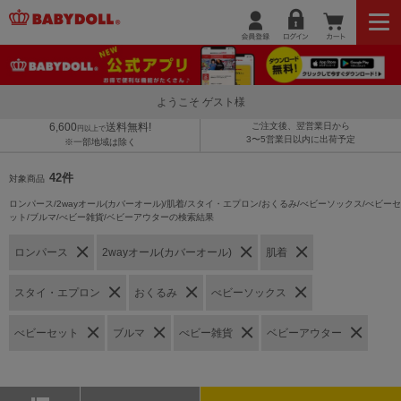
ようこそ ゲスト様
6,600
送料無料!
ご注文後、翌営業日から
円以上で
3〜5営業日以内に出荷予定
※一部地域は除く
42件
対象商品
ロンパース/2wayオール(カバーオール)/肌着/スタイ・エプロン/おくるみ/べビーソックス/べビーセ
ット/ブルマ/べビー雑貨/ベビーアウターの検索結果
ロンパース
2wayオール(カバーオール)
肌着
スタイ・エプロン
おくるみ
べビーソックス
べビーセット
ブルマ
べビー雑貨
ベビーアウター