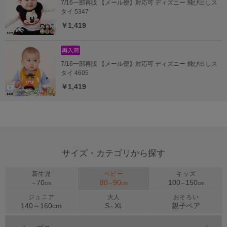
7/16一部再販 【メール便】対応可 ディズニー 飛び出しス
タイ 5347
￥1,419
7/16一部再販 【メール便】対応可 ディズニー 飛び出しス
タイ 4605
￥1,419
サイズ・カテゴリから探す
新生児
ベビー
キッズ
70
80
90
100
150
～
cm
～
cm
～
cm
ジュニア
大人
おそろい
140～
160
cm
S
XL
親子ペア
～