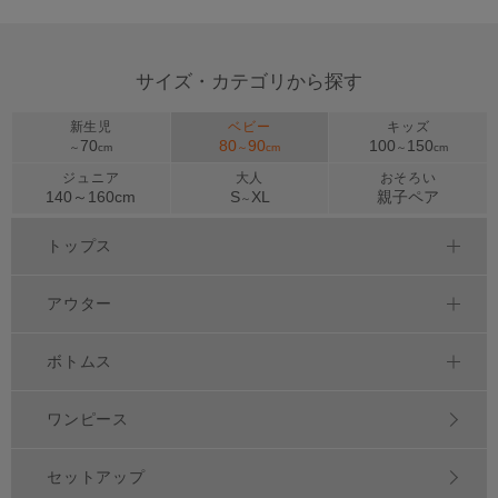
サイズ・カテゴリから探す
新生児
ベビー
キッズ
70
80
90
100
150
～
cm
～
cm
～
cm
ジュニア
大人
おそろい
140～
160
cm
S
XL
親子ペア
～
トップス
アウター
ボトムス
ワンピース
セットアップ