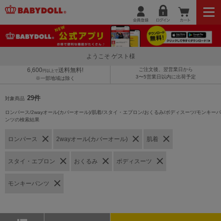
ようこそ ゲスト様
6,600
送料無料!
ご注文後、翌営業日から
円以上で
3〜5営業日以内に出荷予定
※一部地域は除く
29件
対象商品
ロンパース/2wayオール(カバーオール)/肌着/スタイ・エプロン/おくるみ/ボディスーツ/モンキーパ
ンツの検索結果
ロンパース
2wayオール(カバーオール)
肌着
スタイ・エプロン
おくるみ
ボディスーツ
モンキーパンツ