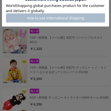
5/18一部再販 ディズニー なりきるロンパース 9175B
￥4,290
7/16一部再販 【メール便】対応可 リバーシブルスタイ
8613
￥1,320
7/16一部再販 【メール便】対応可 ディズニー トイ・スト
ーリー なりきるぽってりロンパース 8524B
￥3,300
6/10一部再販 ディズニー キャラクター2WAYオール 8546B
￥4,290