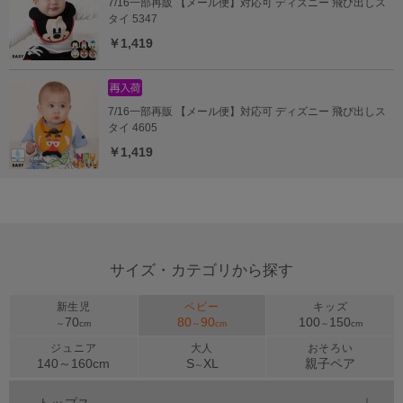
7/16一部再販 【メール便】対応可 ディズニー 飛び出しス
タイ 5347
￥1,419
7/16一部再販 【メール便】対応可 ディズニー 飛び出しス
タイ 4605
￥1,419
サイズ・カテゴリから探す
新生児
ベビー
キッズ
70
80
90
100
150
～
cm
～
cm
～
cm
ジュニア
大人
おそろい
140～
160
cm
S
XL
親子ペア
～
トップス