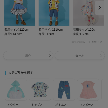
着用サイズ:120cm
着用サイズ:110cm
着用サイズ:120cm
身長:113.5cm
身長:112cm
身長:112cm
powered by
新作
セール
カテゴリから探す
アウター
トップス
ボトムス
ワンピース
セ