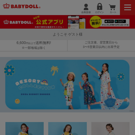
ようこそ ゲスト様
6,600
送料無料!
ご注文後、翌営業日から
円以上で
3〜5営業日以内に出荷予定
※一部地域は除く