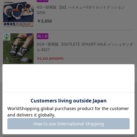
4/3一部再販 【qt】ハイキュー!!ダイカットクッション
0259
￥3,850
6/19一部再販 【OUTLET】30%OFF SALE メッシュサンダ
ル 8327
￥2,233 (30%OFF)
サイズ・カテゴリから探す
新生児
ベビー
キッズ
70
80
90
100
150
～
cm
～
cm
～
cm
ジュニア
大人
おそろい
140～
160
cm
S
XL
親子ペア
～