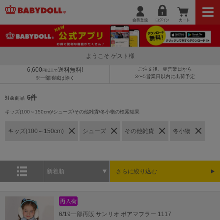
ようこそ ゲスト様
6,600
送料無料!
ご注文後、翌営業日から
円以上で
3〜5営業日以内に出荷予定
※一部地域は除く
6件
対象商品
キッズ(100～150cm)/シューズ/その他雑貨/冬小物の検索結果
キッズ(100～150cm)
シューズ
その他雑貨
冬小物
新着順
さらに絞り込む
6/19一部再販 サンリオ ボアマフラー 1117