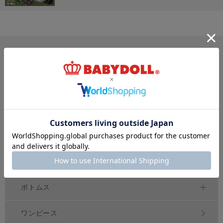
サイズ・カテゴリから探す
新生児
ベビー
キッズ
70
80
90
100
150
～
cm
～
cm
～
cm
ジュニア
大人
おそろい
140～
160
cm
S
XL
親子ペア
～
トップス
アウター
ボトムス
ワンピース