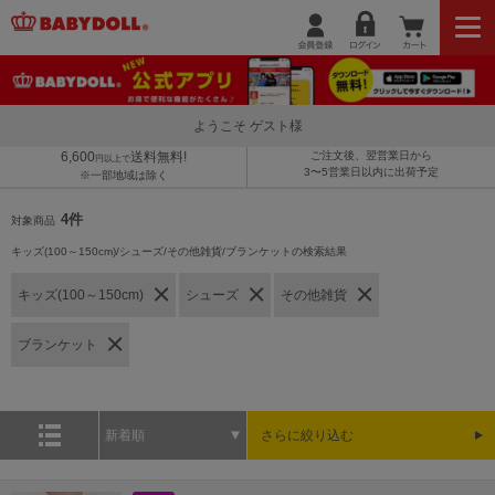
ようこそ ゲスト様
6,600
送料無料!
ご注文後、翌営業日から
円以上で
3〜5営業日以内に出荷予定
※一部地域は除く
4件
対象商品
キッズ(100～150cm)/シューズ/その他雑貨/ブランケットの検索結果
キッズ(100～150cm)
シューズ
その他雑貨
ブランケット
新着順
さらに絞り込む