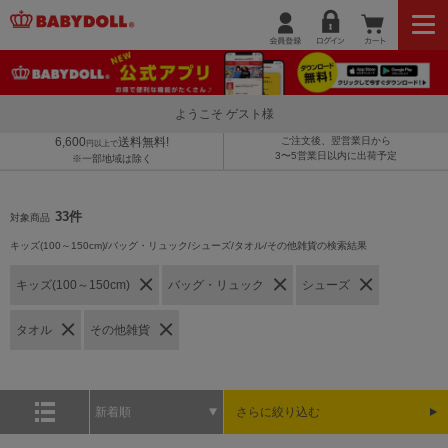
ようこそ ゲスト様
6,600
送料無料!
ご注文後、翌営業日から
円以上で
3〜5営業日以内に出荷予定
※一部地域は除く
33件
対象商品
キッズ(100～150cm)/バッグ・リュック/シューズ/タオル/その他雑貨の検索結果
キッズ(100～150cm)
バッグ・リュック
シューズ
タオル
その他雑貨
新着順
さらに絞り込む