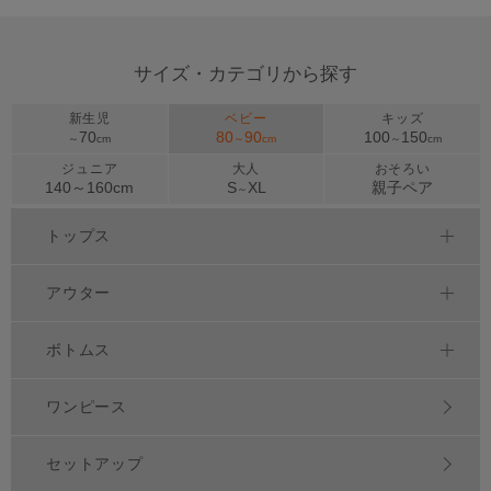
サイズ・カテゴリから探す
新生児
ベビー
キッズ
70
80
90
100
150
～
cm
～
cm
～
cm
ジュニア
大人
おそろい
140～
160
cm
S
XL
親子ペア
～
トップス
アウター
ボトムス
ワンピース
セットアップ