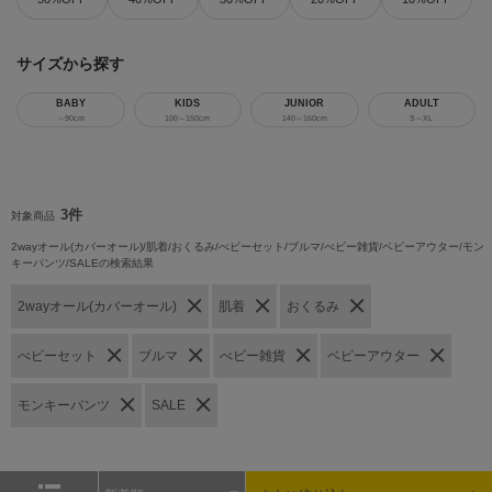
サイズから探す
BABY
KIDS
JUNIOR
ADULT
～90cm
100～150cm
140～160cm
S～XL
3件
対象商品
2wayオール(カバーオール)/肌着/おくるみ/べビーセット/ブルマ/べビー雑貨/ベビーアウター/モン
キーパンツ/SALEの検索結果
2wayオール(カバーオール)
肌着
おくるみ
べビーセット
ブルマ
べビー雑貨
ベビーアウター
モンキーパンツ
SALE