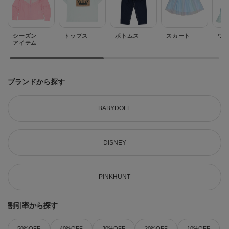
シーズン
トップス
ボトムス
スカート
ワ
アイテム
ブランドから探す
BABYDOLL
DISNEY
PINKHUNT
割引率から探す
50%OFF
40%OFF
30%OFF
20%OFF
10%OFF