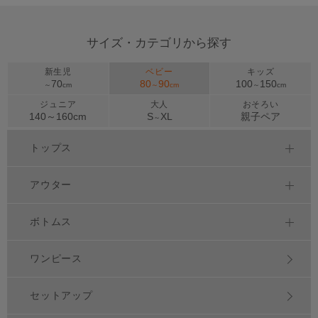
サイズ・カテゴリから探す
新生児
ベビー
キッズ
70
80
90
100
150
～
cm
～
cm
～
cm
ジュニア
大人
おそろい
140～
160
cm
S
XL
親子ペア
～
トップス
アウター
ボトムス
ワンピース
セットアップ