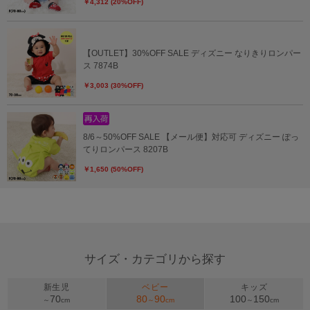
￥4,312 (20%OFF)
【OUTLET】30%OFF SALE ディズニー なりきりロンパー
ス 7874B
￥3,003 (30%OFF)
8/6～50%OFF SALE 【メール便】対応可 ディズニー ぽっ
てりロンパース 8207B
￥1,650 (50%OFF)
サイズ・カテゴリから探す
新生児
ベビー
キッズ
70
80
90
100
150
～
cm
～
cm
～
cm