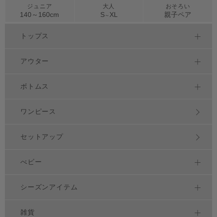
ジュニア
大人
おそろい
140～
160
cm
S
XL
親子ペア
～
トップス
アウター
ボトムス
ワンピース
セットアップ
べビー
シーズンアイテム
雑貨