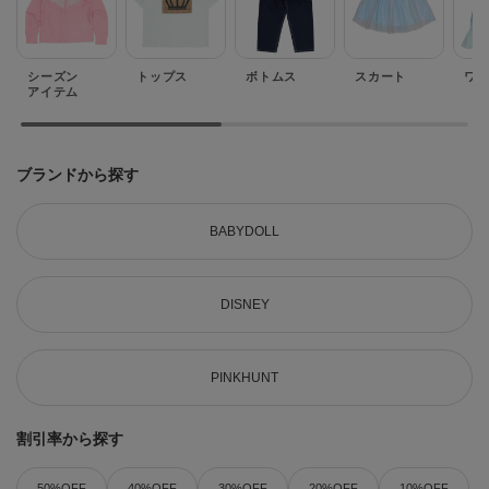
シーズン
トップス
ボトムス
スカート
ワ
アイテム
ブランドから探す
BABYDOLL
DISNEY
PINKHUNT
割引率から探す
50%OFF
40%OFF
30%OFF
20%OFF
10%OFF