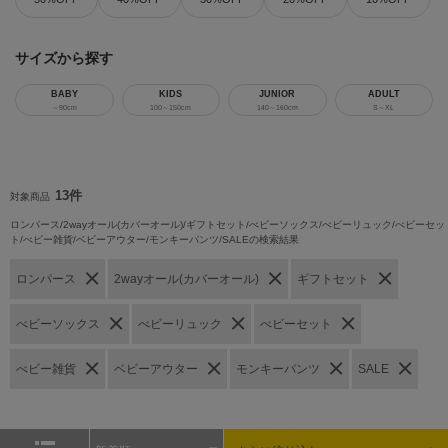
サイズから探す
BABY
KIDS
JUNIOR
ADULT
～90cm
100～150cm
140～160cm
S～XL
13件
対象商品
ロンパース/2wayオール(カバーオール)/ギフトセット/べビーソックス/べビーリュック/べビーセッ
ト/べビー雑貨/ベビーアウター/モンキーパンツ/SALEの検索結果
ロンパース
2wayオール(カバーオール)
ギフトセット
べビーソックス
べビーリュック
べビーセット
べビー雑貨
ベビーアウター
モンキーパンツ
SALE