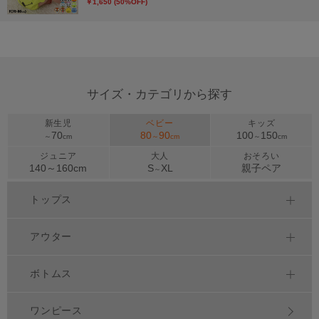
￥1,650 (50%OFF)
サイズ・カテゴリから探す
新生児
ベビー
キッズ
70
80
90
100
150
～
cm
～
cm
～
cm
ジュニア
大人
おそろい
140～
160
cm
S
XL
親子ペア
～
トップス
アウター
ボトムス
ワンピース