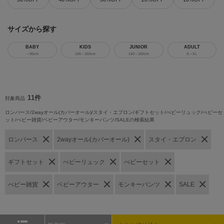
サイズから探す
BABY
KIDS
JUNIOR
ADULT
～90cm
100～150cm
140～160cm
S～XL
11件
対象商品
ロンパース/2wayオール(カバーオール)/スタイ・エプロン/ギフトセット/べビーリュック/べビーセ
ット/べビー雑貨/ベビーアウター/モンキーパンツ/SALEの検索結果
ロンパース
2wayオール(カバーオール)
スタイ・エプロン
ギフトセット
べビーリュック
べビーセット
べビー雑貨
ベビーアウター
モンキーパンツ
SALE