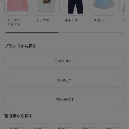
シーズン
トップス
ボトムス
スカート
ワ
アイテム
ブランドから探す
BABYDOLL
DISNEY
PINKHUNT
割引率から探す
50%OFF
40%OFF
30%OFF
20%OFF
10%OFF