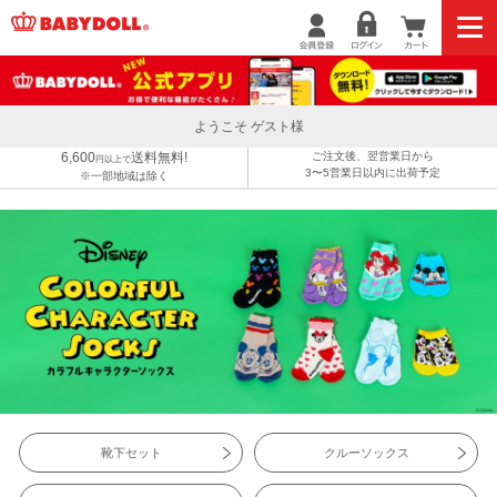
ようこそ ゲスト様
6,600
送料無料!
ご注文後、翌営業日から
円以上で
3〜5営業日以内に出荷予定
※一部地域は除く
靴下セット
クルーソックス