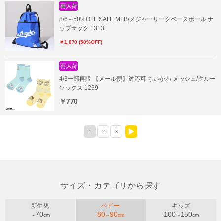
8/6～50%OFF SALE MLB/メジャーリーグベースボール ナ
ップサック 1313
￥1,870 (50%OFF)
4/3一部再販 【メール便】対応可 ちいかわ メッシュ/クルー
ソックス 1239
￥770
1
2
3
>
サイズ・カテゴリから探す
新生児
ベビー
キッズ
70
80
90
100
150
～
cm
～
cm
～
cm