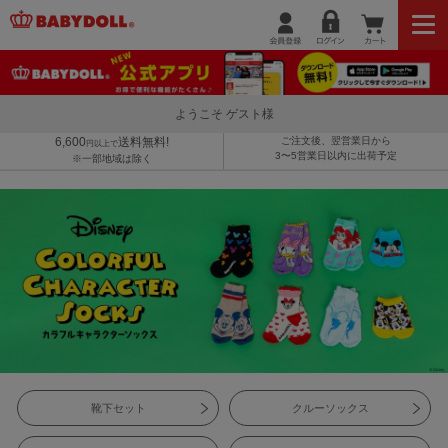
ようこそ ゲスト様
6,600
送料無料!
ご注文後、翌営業日から
円以上で
3〜5営業日以内に出荷予定
※一部地域は除く
靴下セット
クルーソックス