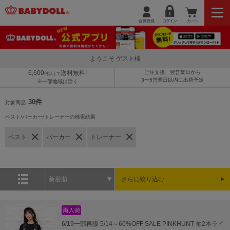
ようこそ ゲスト様
6,600
送料無料!
ご注文後、翌営業日から
円以上で
3〜5営業日以内に出荷予定
※一部地域は除く
30件
対象商品
ベスト/パーカー/トレーナーの検索結果
ベスト
パーカー
トレーナー
新着順
さらに絞り込む
6/19一部再販 5/14～60%OFF SALE PINKHUNT 袖2本ライ