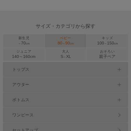
サイズ・カテゴリから探す
新生児
ベビー
キッズ
70
80
90
100
150
～
cm
～
cm
～
cm
ジュニア
大人
おそろい
140～
160
cm
S
XL
親子ペア
～
トップス
アウター
ボトムス
ワンピース
セットアップ