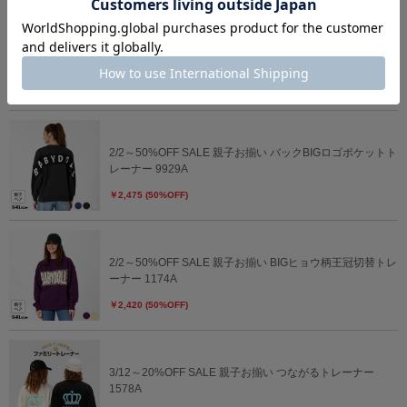
6/19一部再販 5/14～40%OFF SALE PINKHUNT 肩だしビ
ッグリボン袖トレーナー 1222K
￥2,633 (40%OFF)
2/2～50%OFF SALE 親子お揃い バックBIGロゴポケットト
レーナー 9929A
￥2,475 (50%OFF)
2/2～50%OFF SALE 親子お揃い BIGヒョウ柄王冠切替トレ
ーナー 1174A
￥2,420 (50%OFF)
3/12～20%OFF SALE 親子お揃い つながるトレーナー
1578A