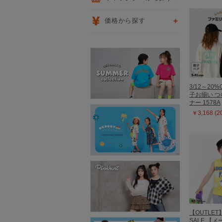
価格から探す
3/12～20%
子お揃い 
ナー 1578A
￥3,168 (
【OUTLET
SALE 【