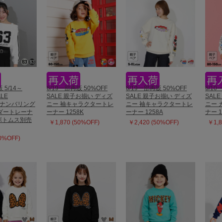
 5/14～
6/19一部再販 50%OFF
6/19一部再販 50%OFF
6/10
ALE
SALE 親子お揃い ディズ
SALE 親子お揃い ディズ
SAL
T ナンバリング
ニー 袖キャラクタートレ
ニー 袖キャラクタートレ
ニー 
ダートレーナ
ーナー 1258K
ーナー 1258A
ナー 1
 (ボトムス別売
￥1,870 (50%OFF)
￥2,420 (50%OFF)
￥1,8
50%OFF)