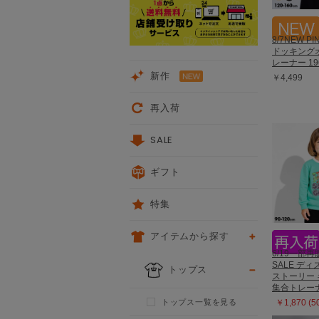
8/7NEW P
ドッキング
レーナー 19
新作
￥4,499
再入荷
SALE
ギフト
特集
アイテムから探す
6/19一部再販
SALE デ
トップス
ストーリー
集合トレーナ
トップス一覧を見る
￥1,870 (