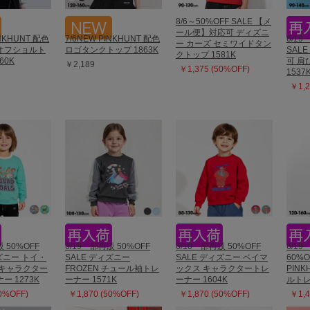
8/6～50%OFF SALE 【メ
ール便】対応可 ディズニ
INKHUNT 配色
7/6NEW PINKHUNT 配色
6/19
ー カーズ セミワイドタン
オフショルト
ロゴタンクトップ 1863K
SAL
クトップ 1581K
60K
可 肩
￥2,189
￥1,375 (50%OFF)
1537
￥1,2
 50%OFF
6/19一部再販 50%OFF
6/10一部再販 50%OFF
6/19
ィズニー トイ・
SALE ディズニー
SALE ディズニー ベイマ
60%O
 キャラクター
FROZEN チュール袖トレ
ックス キャラクタートレ
PIN
ー 1273K
ーナー 1571K
ーナー 1604K
ルトレ
50%OFF)
￥1,870 (50%OFF)
￥1,870 (50%OFF)
￥1,4