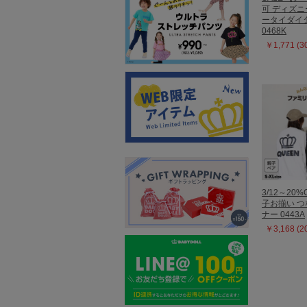
可 ディズニ
ータイダイ
0468K
￥1,771 (
3/12～20%
子お揃い 
ナー 0443A
￥3,168 (