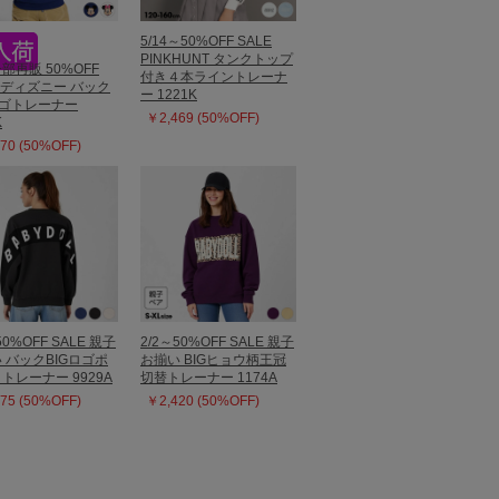
5/14～50%OFF SALE
PINKHUNT タンクトップ
一部再販 50%OFF
付き４本ライントレーナ
E ディズニー バック
ー 1221K
ロゴトレーナー
￥2,469 (50%OFF)
K
70 (50%OFF)
50%OFF SALE 親子
2/2～50%OFF SALE 親子
 バックBIGロゴポ
お揃い BIGヒョウ柄王冠
トレーナー 9929A
切替トレーナー 1174A
75 (50%OFF)
￥2,420 (50%OFF)