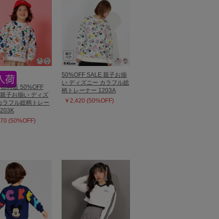
50%OFF SALE 親子お揃
い ディズニー カラフル総
一部再販 50%OFF
柄トレーナー 1203A
E 親子お揃い ディズ
￥2,420 (50%OFF)
カラフル総柄トレー
203K
70 (50%OFF)