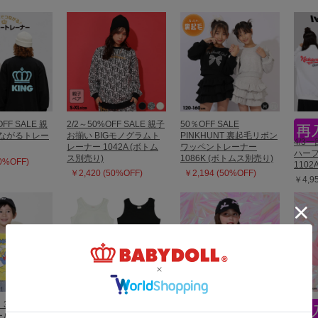
OFF SALE 親
2/2～50%OFF SALE 親子
50％OFF SALE
つながるトレー
お揃い BIGモノグラムト
PINKHUNT 裏起毛リボン
4/3
レーナー 1042A (ボトム
ワッペントレーナー
ハー
ス別売り)
1086K (ボトムス別売り)
20%OFF)
1102
￥2,420 (50%OFF)
￥2,194 (50%OFF)
￥4,9
】30%OFF
8/6～50%OFF SALE ロゴ
メール便】対応
ショート丈タンクトップ