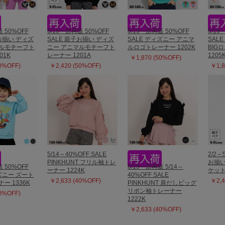
 50%OFF
6/19一部再販 50%OFF
6/19一部再販 50%OFF
6/19
子お揃い ディズ
SALE 親子お揃い ディズ
SALE ディズニー アニマ
SAL
マルモチーフト
ニー アニマルモチーフト
ルロゴトレーナー 1202K
BIG
01K
レーナー 1201A
1205
￥1,870 (50%OFF)
50%OFF)
￥2,420 (50%OFF)
￥1,8
5/14～40%OFF SALE
2/2～
PINKHUNT フリル袖トレ
お揃い
 50%OFF
6/19一部再販 5/14～
ーナー 1224K
ケット
ィズニー ズート
40%OFF SALE
￥2,633 (40%OFF)
￥2,4
ー 1336K
PINKHUNT 肩だしビッグ
リボン袖トレーナー
50%OFF)
1222K
￥2,633 (40%OFF)