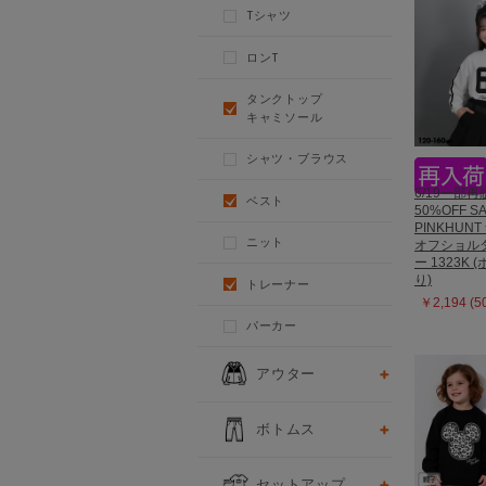
Tシャツ
ロンT
タンクトップ
キャミソール
シャツ・ブラウス
6/19一部再販
ベスト
50%OFF S
PINKHUN
ニット
オフショル
ー 1323K
り)
トレーナー
￥2,194 (
パーカー
アウター
ボトムス
セットアップ