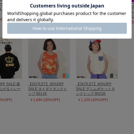
8/6～50%OFF SALE 【カ
6/1
ー キャラクタ
0250K
ップ付】ロゴショート丈
【OUT
タンクトップ
￥660 (50%OFF)
タンクトップ 0249K
SAL
キャミ
￥825 (50%OFF)
30%OFF)
￥2,5
OFF SALE 親
【OUTLET】30%OFF
【OUTLET】40%OFF
つながるトレー
SALE タイダイタンクト
SALE デニムポケットタ
ップ 9511K
ンクトップ 9521K
20%OFF)
￥1,694 (30%OFF)
￥1,320 (40%OFF)