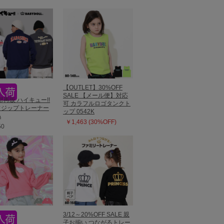
【OUTLET】30%OFF
SALE 【メール便】対応
一部再販 ハイキュー!!
可 カラフルロゴタンクト
フジップトレーナー
ップ 0542K
A
￥1,463 (30%OFF)
50
3/12～20%OFF SALE 親
子お揃い つながるトレー