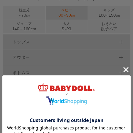
新生児
ベビー
キッズ
70
80
90
100
150
～
cm
～
cm
～
cm
ジュニア
大人
おそろい
140～
160
cm
S
XL
親子ペア
～
トップス
アウター
ボトムス
ワンピース
セットアップ
べビー