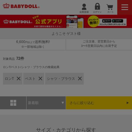
ようこそ ゲスト様
6,600
送料無料!
ご注文後、翌営業日から
円以上で
3〜5営業日以内に出荷予定
※一部地域は除く
72件
対象商品
ロンT/ベスト/シャツ・ブラウスの検索結果
ロンT
ベスト
シャツ・ブラウス
新着順
さらに絞り込む
サイズ・カテゴリから探す