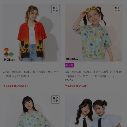
7/23～50%OFF SALE 親子お揃い サンセッ
8/6～50%OFF SALE 【メール便】対応可 親
ト半袖シャツ 1608A
子お揃い ディズニー アロハ総柄シャツ
1745K
￥2,695 (50%OFF)
￥1,980 (50%OFF)