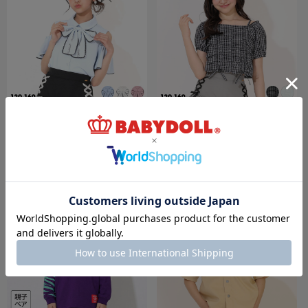
6/19一部再販 6/18～10%OFF SALE 【メー
6/19一部再販 6/18～30%OFF SALE
ル便】一部対応可 PINKHUNT ビッグリボン
PINKHUNT フロントシャーリングシャツ
付き肩だしシャツ 1507K
1509K
￥4,247 (10%OFF)
￥3,303 (30%OFF)