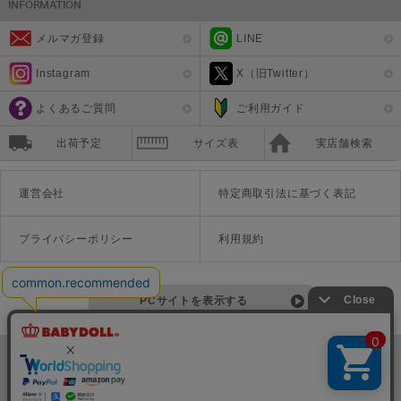
メルマガ登録
LINE
Instagram
X（旧Twitter）
よくあるご質問
ご利用ガイド
出荷予定
サイズ表
実店舗検索
運営会社
特定商取引法に基づく表記
プライバシーポリシー
利用規約
PCサイトを表示する
©Disney ©Disney/Pixar ©Disney. Based on the "Winnie the Pooh" works by A.A. Milne and E.H. Shepard.
TM＆©Universal Studios
© '26 SANRIO CO., LTD. APPR. NO. L670222
株式会社COZY