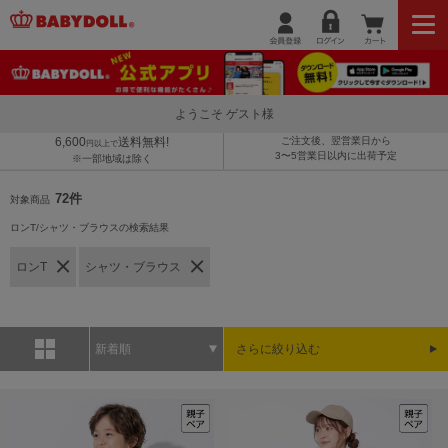
ようこそ ゲスト様
6,600
送料無料!
ご注文後、翌営業日から
円以上で
3〜5営業日以内に出荷予定
※一部地域は除く
72件
対象商品
ロンT/シャツ・ブラウスの検索結果
ロンT
シャツ・ブラウス
新着順
さらに絞り込む