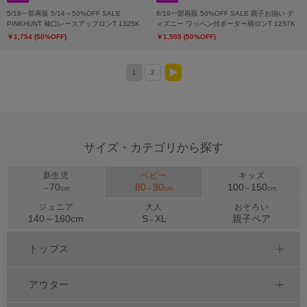
5/18一部再販 5/14～50%OFF SALE
6/19一部再販 50%OFF SALE 親子お揃い デ
PINKHUNT 袖口レースアップロンT 1325K
ィズニー ワッペン付ボーダー柄ロンT 1257K
￥1,754 (50%OFF)
￥1,595 (50%OFF)
1
2
>
サイズ・カテゴリから探す
新生児
ベビー
キッズ
70
80
90
100
150
～
cm
～
cm
～
cm
ジュニア
大人
おそろい
140～
160
cm
S
XL
親子ペア
～
トップス
アウター