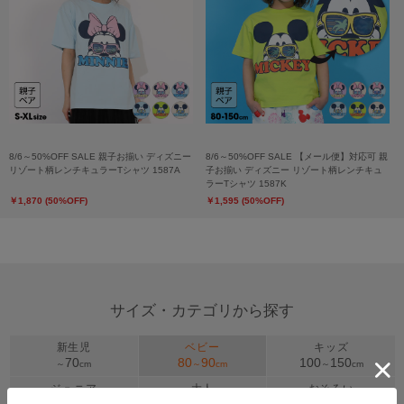
8/6～50%OFF SALE 親子お揃い ディズニー
8/6～50%OFF SALE 【メール便】対応可 親
リゾート柄レンチキュラーTシャツ 1587A
子お揃い ディズニー リゾート柄レンチキュ
ラーTシャツ 1587K
￥1,870 (50%OFF)
￥1,595 (50%OFF)
サイズ・カテゴリから探す
新生児
ベビー
キッズ
70
80
90
100
150
～
cm
～
cm
～
cm
ジュニア
大人
おそろい
140～
160
cm
S
XL
親子ペア