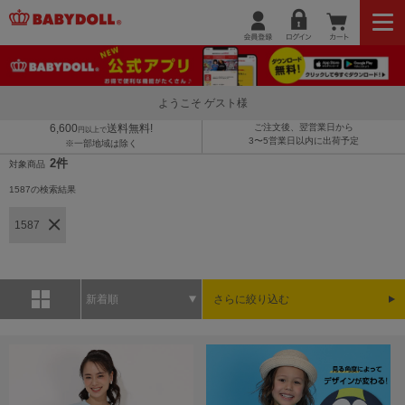
ようこそ ゲスト様
6,600
送料無料!
ご注文後、翌営業日から
円以上で
3〜5営業日以内に出荷予定
※一部地域は除く
2件
対象商品
1587の検索結果
1587
新着順
さらに絞り込む